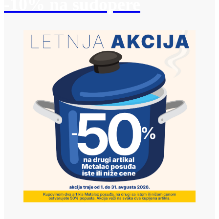
-10% na sudopere