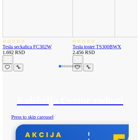
Tesla seckalica FC302W
Tesla toster TS300BWX
1.692 RSD
2.456 RSD
Kolekcija Cvetne radosti
Press to skip carousel