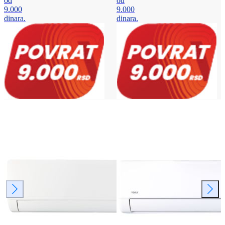
od
od
9.000
9.000
dinara.
dinara.