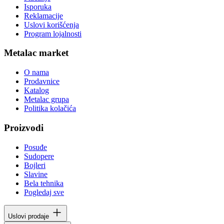
Isporuka
Reklamacije
Uslovi korišćenja
Program lojalnosti
Metalac market
O nama
Prodavnice
Katalog
Metalac grupa
Politika kolačića
Proizvodi
Posuđe
Sudopere
Bojleri
Slavine
Bela tehnika
Pogledaj sve
Uslovi prodaje