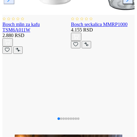
Bosch mlin za kafu
Bosch seckalica MMRP1000
TSM6A011W
4.155 RSD
2.880 RSD