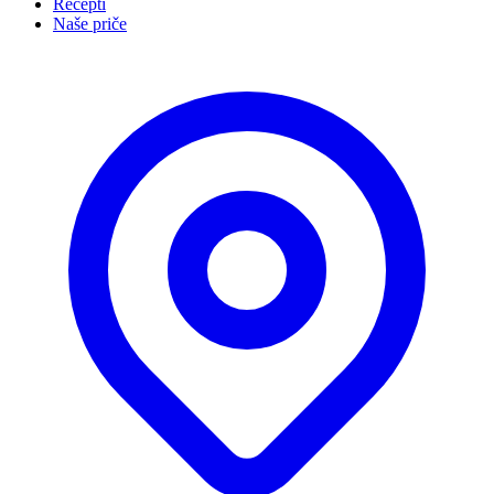
Recepti
Naše priče