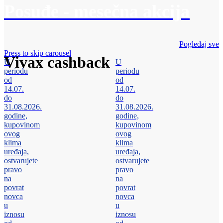
Posuđe - mesečna akcija
Pogledaj sve
Press to skip carousel
Vivax cashback
U
U
periodu
periodu
od
od
14.07.
14.07.
do
do
31.08.2026.
31.08.2026.
godine,
godine,
kupovinom
kupovinom
ovog
ovog
klima
klima
uređaja,
uređaja,
ostvarujete
ostvarujete
pravo
pravo
na
na
povrat
povrat
novca
novca
u
u
iznosu
iznosu