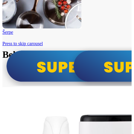
Šerpe
Press to skip carousel
Beko i Tesla super cene