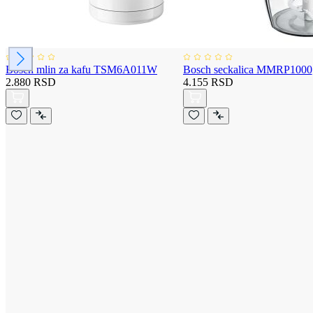
Bosch mlin za kafu TSM6A011W
Bosch seckalica MMRP1000
2.880 RSD
4.155 RSD