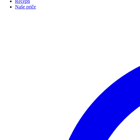
Recepti
Naše priče