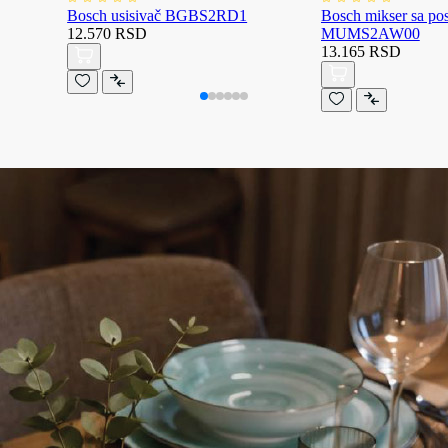
Bosch usisivač BGBS2RD1
Bosch mikser sa p
12.570 RSD
MUMS2AW00
13.165 RSD