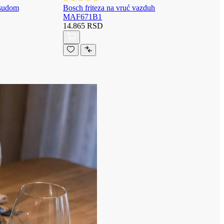
osudom
Bosch friteza na vruć vazduh
MAF671B1
14.865 RSD