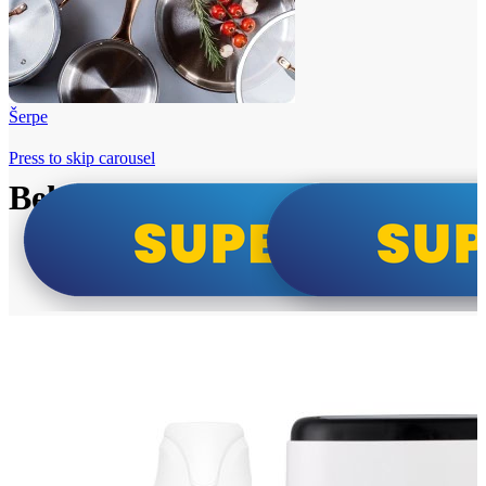
Šerpe
Press to skip carousel
Beko i Tesla super cene