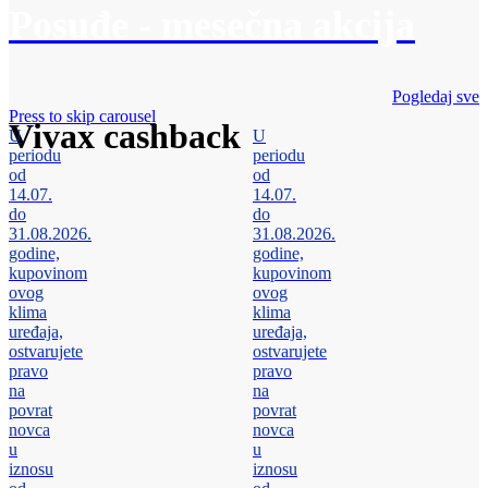
Posuđe - mesečna akcija
Pogledaj sve
Press to skip carousel
Vivax cashback
U
U
periodu
periodu
od
od
14.07.
14.07.
do
do
31.08.2026.
31.08.2026.
godine,
godine,
kupovinom
kupovinom
ovog
ovog
klima
klima
uređaja,
uređaja,
ostvarujete
ostvarujete
pravo
pravo
na
na
povrat
povrat
novca
novca
u
u
iznosu
iznosu