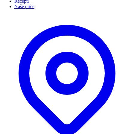
Recepti
Naše priče