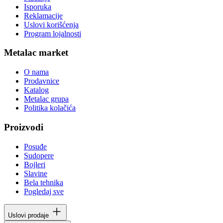
Isporuka
Reklamacije
Uslovi korišćenja
Program lojalnosti
Metalac market
O nama
Prodavnice
Katalog
Metalac grupa
Politika kolačića
Proizvodi
Posuđe
Sudopere
Bojleri
Slavine
Bela tehnika
Pogledaj sve
Uslovi prodaje