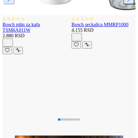
Bosch mlin za kafu
Bosch seckalica MMRP1000
TSM6A011W
4.155 RSD
2.880 RSD