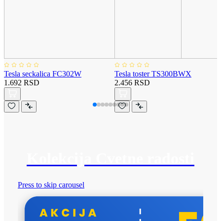
Tesla seckalica FC302W
Tesla toster TS300BWX
1.692 RSD
2.456 RSD
Kolekcija Cvetne radosti
Press to skip carousel