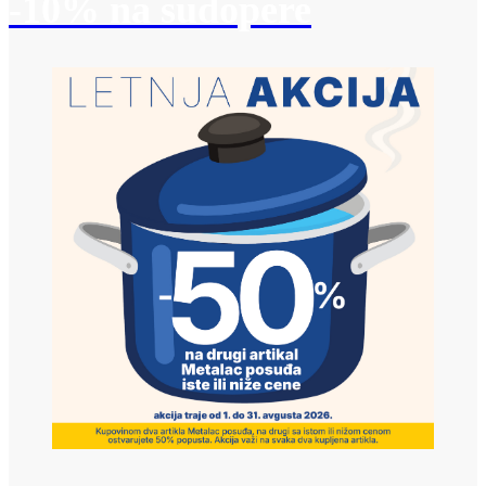
-10% na sudopere