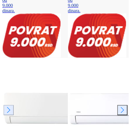
od
od
9.000
9.000
dinara.
dinara.