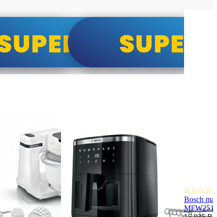
Bosch maš
MFW251
15.035 R