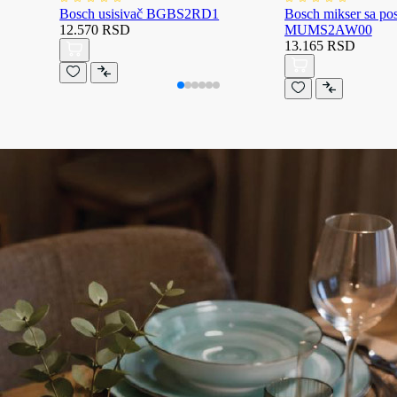
Bosch usisivač BGBS2RD1
Bosch mikser sa p
12.570 RSD
MUMS2AW00
13.165 RSD