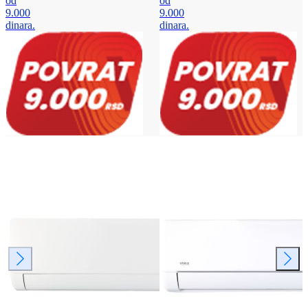
od
od
9.000
9.000
dinara.
dinara.