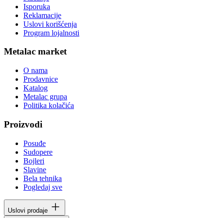
Isporuka
Reklamacije
Uslovi korišćenja
Program lojalnosti
Metalac market
O nama
Prodavnice
Katalog
Metalac grupa
Politika kolačića
Proizvodi
Posuđe
Sudopere
Bojleri
Slavine
Bela tehnika
Pogledaj sve
Uslovi prodaje