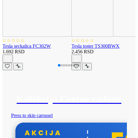
Tesla seckalica FC302W
Tesla toster TS300BWX
1.692 RSD
2.456 RSD
Kolekcija Cvetne radosti
Press to skip carousel