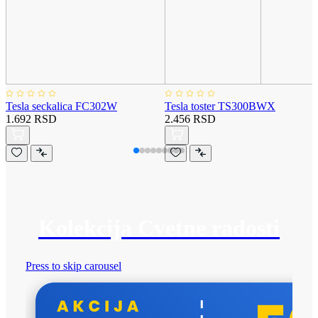
Tesla seckalica FC302W
Tesla toster TS300BWX
1.692 RSD
2.456 RSD
Kolekcija Cvetne radosti
Press to skip carousel