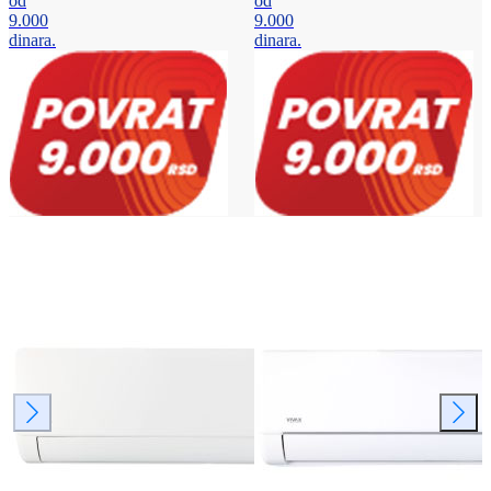
od
od
9.000
9.000
dinara.
dinara.