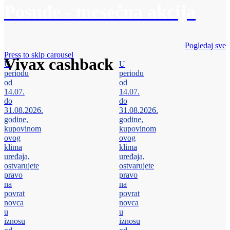
Posuđe - mesečna akcija
Pogledaj sve
Press to skip carousel
Vivax cashback
U
U
periodu
periodu
od
od
14.07.
14.07.
do
do
31.08.2026.
31.08.2026.
godine,
godine,
kupovinom
kupovinom
ovog
ovog
klima
klima
uređaja,
uređaja,
ostvarujete
ostvarujete
pravo
pravo
na
na
povrat
povrat
novca
novca
u
u
iznosu
iznosu