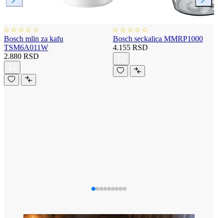
Bosch mlin za kafu
Bosch seckalica MMRP1000
TSM6A011W
4.155 RSD
2.880 RSD