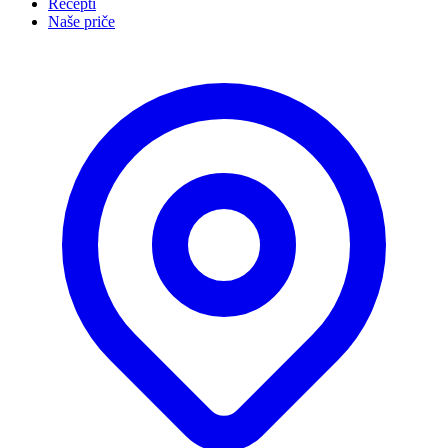
Recepti
Naše priče