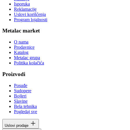
Isporuka
Reklamacije
Uslovi korišćenja
Program lojalnosti
Metalac market
O nama
Prodavnice
Katalog
Metalac grupa
Politika kolačića
Proizvodi
Posuđe
Sudopere
Bojleri
Slavine
Bela tehnika
Pogledaj sve
Uslovi prodaje