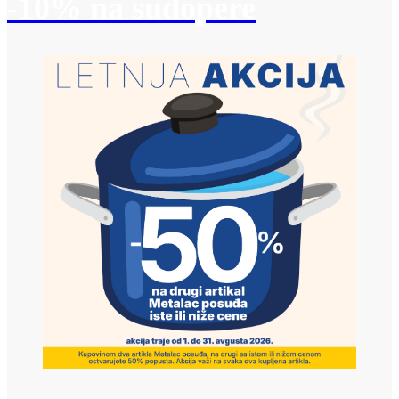
-10% na sudopere