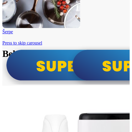
Šerpe
Press to skip carousel
Beko i Tesla super cene