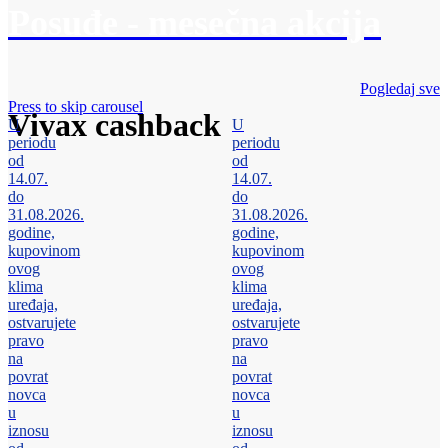
Posuđe - mesečna akcija
Pogledaj sve
Press to skip carousel
Vivax cashback
U
U
periodu
periodu
od
od
14.07.
14.07.
do
do
31.08.2026.
31.08.2026.
godine,
godine,
kupovinom
kupovinom
ovog
ovog
klima
klima
uređaja,
uređaja,
ostvarujete
ostvarujete
pravo
pravo
na
na
povrat
povrat
novca
novca
u
u
iznosu
iznosu