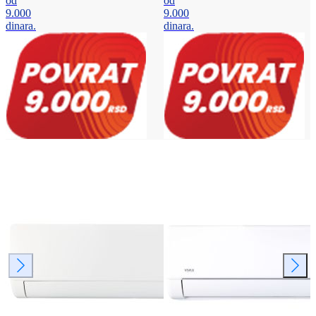
od
od
9.000
9.000
dinara.
dinara.