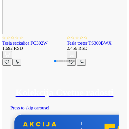
Tesla seckalica FC302W
Tesla toster TS300BWX
1.692 RSD
2.456 RSD
Kolekcija Cvetne radosti
Press to skip carousel