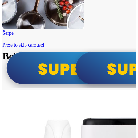
Šerpe
Press to skip carousel
Beko i Tesla super cene