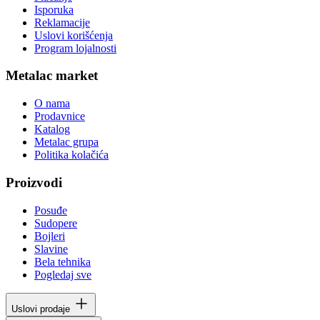
Isporuka
Reklamacije
Uslovi korišćenja
Program lojalnosti
Metalac market
O nama
Prodavnice
Katalog
Metalac grupa
Politika kolačića
Proizvodi
Posuđe
Sudopere
Bojleri
Slavine
Bela tehnika
Pogledaj sve
Uslovi prodaje