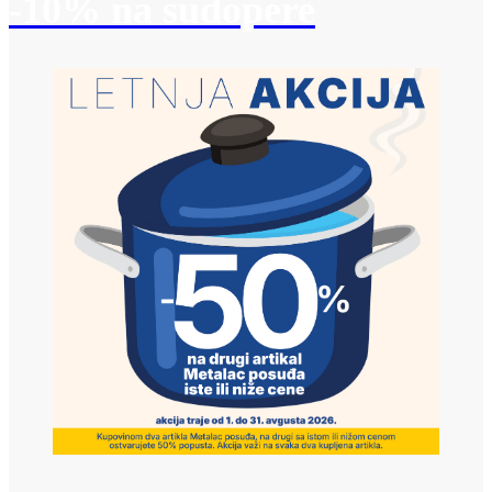
-10% na sudopere