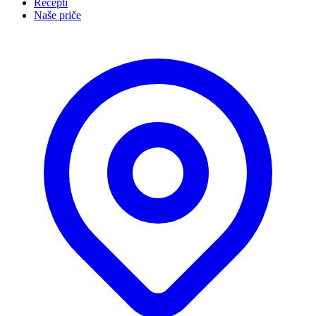
Recepti
Naše priče