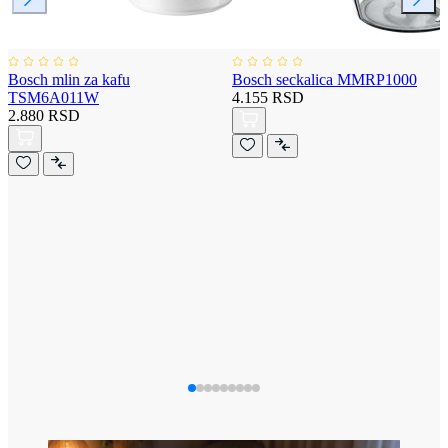
Bosch mlin za kafu
Bosch seckalica MMRP1000
TSM6A011W
4.155 RSD
2.880 RSD