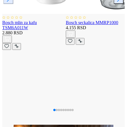
Bosch mlin za kafu
Bosch seckalica MMRP1000
TSM6A011W
4.155 RSD
2.880 RSD