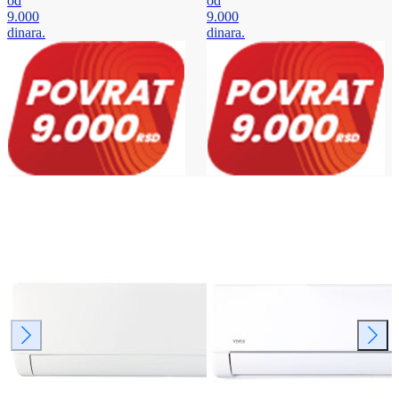
od
od
9.000
9.000
dinara.
dinara.