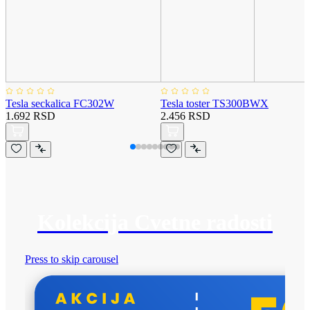
Tesla seckalica FC302W
Tesla toster TS300BWX
1.692 RSD
2.456 RSD
Kolekcija Cvetne radosti
Press to skip carousel