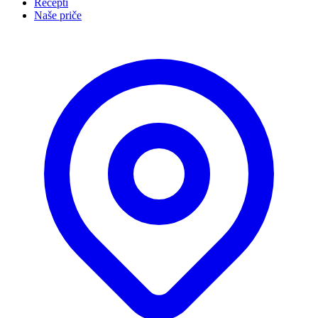
Recepti
Naše priče