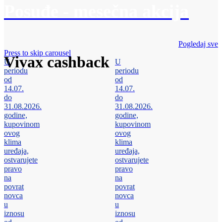
Posuđe - mesečna akcija
Pogledaj sve
Press to skip carousel
Vivax cashback
U
U
periodu
periodu
od
od
14.07.
14.07.
do
do
31.08.2026.
31.08.2026.
godine,
godine,
kupovinom
kupovinom
ovog
ovog
klima
klima
uređaja,
uređaja,
ostvarujete
ostvarujete
pravo
pravo
na
na
povrat
povrat
novca
novca
u
u
iznosu
iznosu