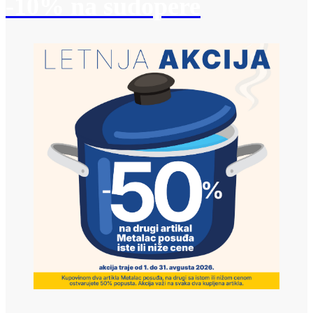
-10% na sudopere