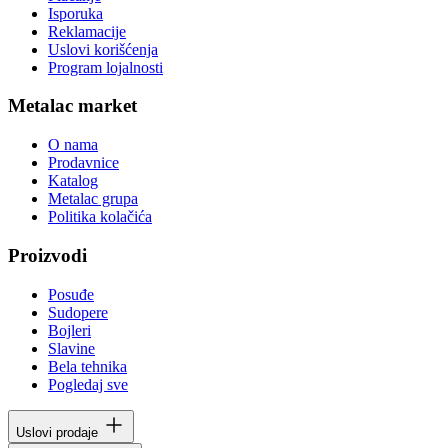
Isporuka
Reklamacije
Uslovi korišćenja
Program lojalnosti
Metalac market
O nama
Prodavnice
Katalog
Metalac grupa
Politika kolačića
Proizvodi
Posuđe
Sudopere
Bojleri
Slavine
Bela tehnika
Pogledaj sve
Uslovi prodaje