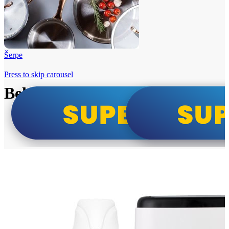
Šerpe
Press to skip carousel
Beko i Tesla super cene