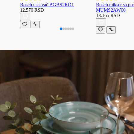
Bosch usisivač BGBS2RD1
Bosch mikser sa p
12.570 RSD
MUMS2AW00
13.165 RSD