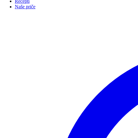
Recepti
Naše priče