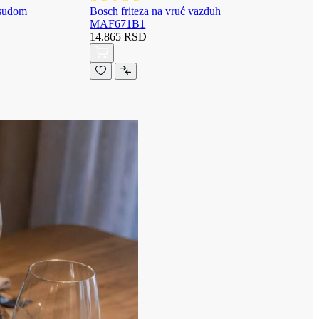
osudom
Bosch friteza na vruć vazduh
MAF671B1
14.865 RSD