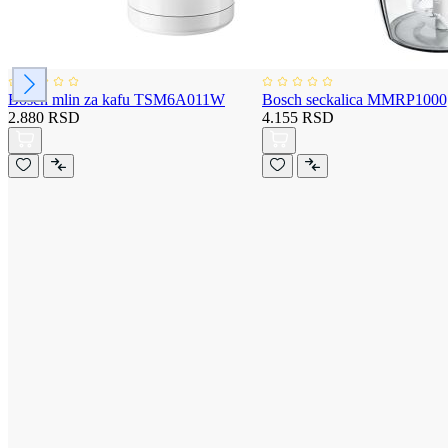
Bosch mlin za kafu TSM6A011W
Bosch seckalica MMRP1000
2.880 RSD
4.155 RSD