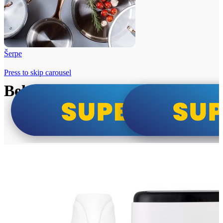
Šerpe
Press to skip carousel
Beko i Tesla super cene