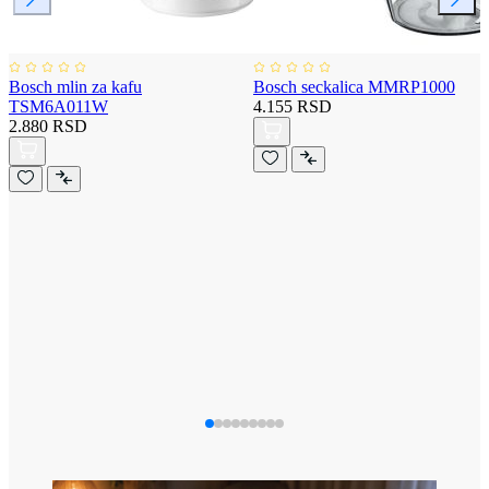
Bosch mlin za kafu
Bosch seckalica MMRP1000
TSM6A011W
4.155 RSD
2.880 RSD