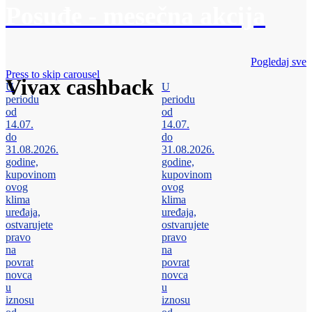
Posuđe - mesečna akcija
Pogledaj sve
Press to skip carousel
Vivax cashback
U
U
periodu
periodu
od
od
14.07.
14.07.
do
do
31.08.2026.
31.08.2026.
godine,
godine,
kupovinom
kupovinom
ovog
ovog
klima
klima
uređaja,
uređaja,
ostvarujete
ostvarujete
pravo
pravo
na
na
povrat
povrat
novca
novca
u
u
iznosu
iznosu