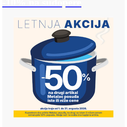
-10% na sudopere