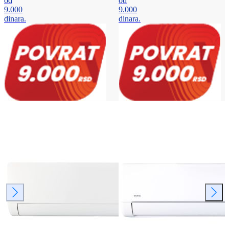
od
od
9.000
9.000
dinara.
dinara.