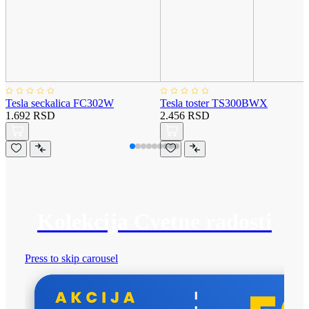
Tesla seckalica FC302W
Tesla toster TS300BWX
1.692 RSD
2.456 RSD
Kolekcija Cvetne radosti
Press to skip carousel