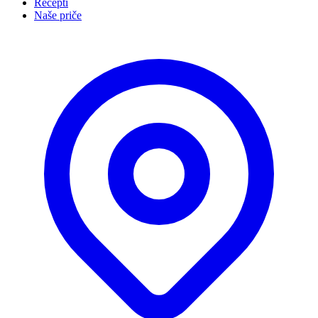
Recepti
Naše priče