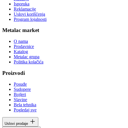
Isporuka
Reklamacije
Uslovi korišćenja
Program lojalnosti
Metalac market
O nama
Prodavnice
Katalog
Metalac grupa
Politika kolačića
Proizvodi
Posuđe
Sudopere
Bojleri
Slavine
Bela tehnika
Pogledaj sve
Uslovi prodaje