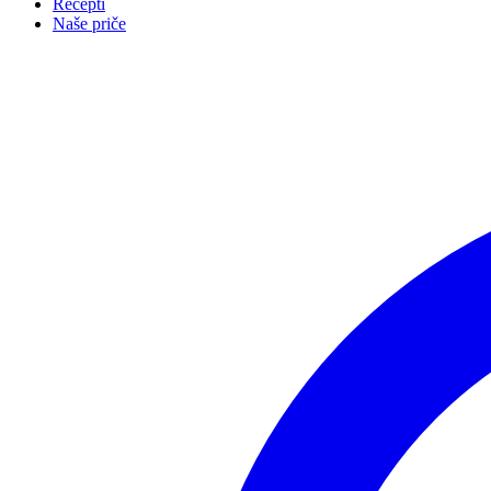
Recepti
Naše priče