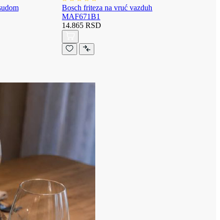
osudom
Bosch friteza na vruć vazduh
MAF671B1
14.865 RSD