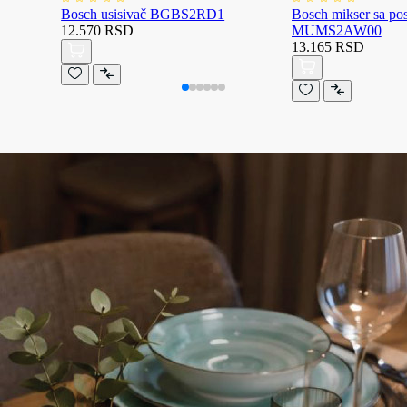
Bosch usisivač BGBS2RD1
Bosch mikser sa p
12.570 RSD
MUMS2AW00
13.165 RSD