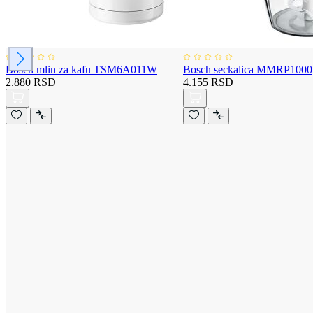
Bosch mlin za kafu TSM6A011W
Bosch seckalica MMRP1000
2.880 RSD
4.155 RSD