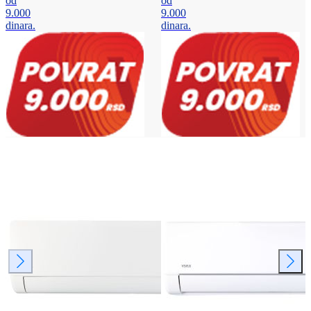
od
od
9.000
9.000
dinara.
dinara.