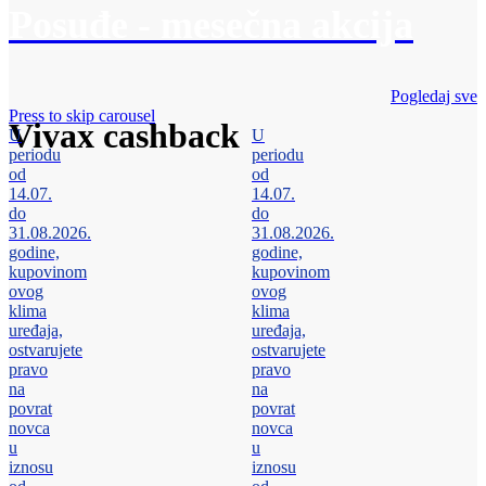
Posuđe - mesečna akcija
Pogledaj sve
Press to skip carousel
Vivax cashback
U
U
periodu
periodu
od
od
14.07.
14.07.
do
do
31.08.2026.
31.08.2026.
godine,
godine,
kupovinom
kupovinom
ovog
ovog
klima
klima
uređaja,
uređaja,
ostvarujete
ostvarujete
pravo
pravo
na
na
povrat
povrat
novca
novca
u
u
iznosu
iznosu