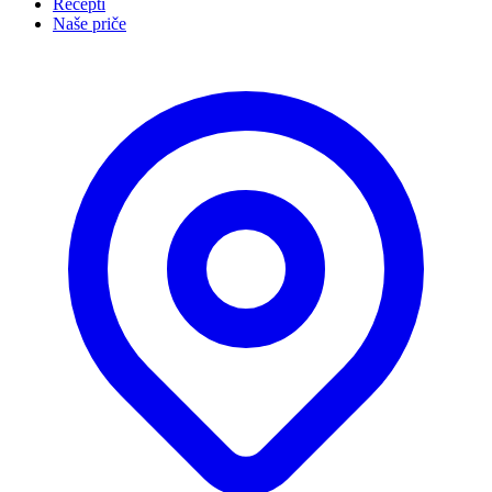
Recepti
Naše priče