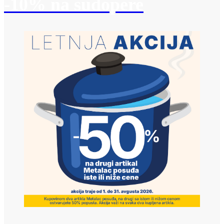
-10% na sudopere