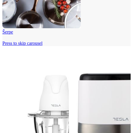
Šerpe
Press to skip carousel
Beko i Tesla super cene