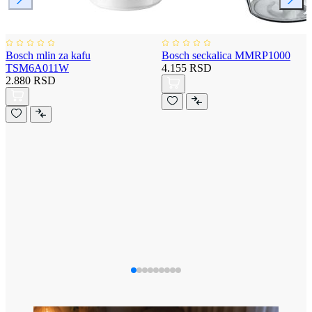
Bosch mlin za kafu
Bosch seckalica MMRP1000
TSM6A011W
4.155 RSD
2.880 RSD