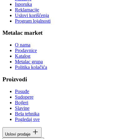
Isporuka
Reklamacije
Uslovi korišćenja
Program lojalnosti
Metalac market
O nama
Prodavnice
Katalog
Metalac grupa
Politika kolačića
Proizvodi
Posuđe
Sudopere
Bojleri
Slavine
Bela tehnika
Pogledaj sve
Uslovi prodaje