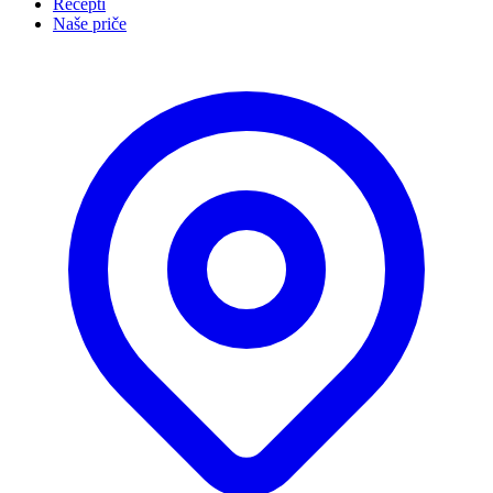
Recepti
Naše priče