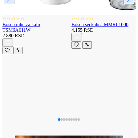
Bosch mlin za kafu
Bosch seckalica MMRP1000
TSM6A011W
4.155 RSD
2.880 RSD