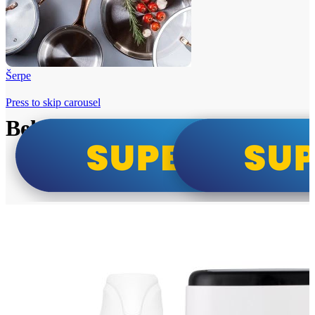
Šerpe
Press to skip carousel
Beko i Tesla super cene