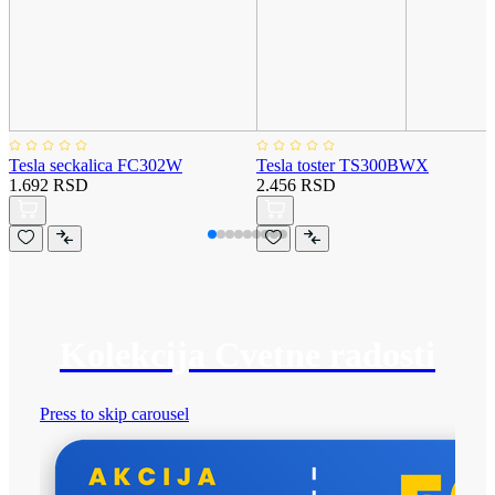
Tesla seckalica FC302W
Tesla toster TS300BWX
1.692 RSD
2.456 RSD
Kolekcija Cvetne radosti
Press to skip carousel