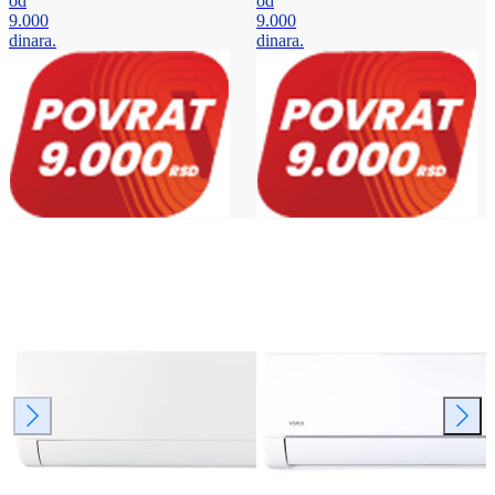
od
od
9.000
9.000
dinara.
dinara.