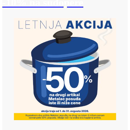
-10% na sudopere