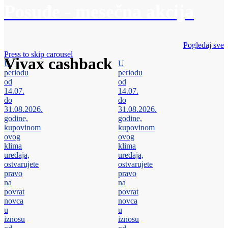
Posuđe - mesečna akcija
Pogledaj sve
Press to skip carousel
Vivax cashback
U
U
periodu
periodu
od
od
14.07.
14.07.
do
do
31.08.2026.
31.08.2026.
godine,
godine,
kupovinom
kupovinom
ovog
ovog
klima
klima
uređaja,
uređaja,
ostvarujete
ostvarujete
pravo
pravo
na
na
povrat
povrat
novca
novca
u
u
iznosu
iznosu