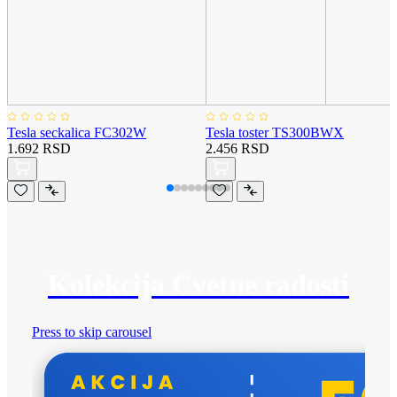
Tesla seckalica FC302W
Tesla toster TS300BWX
1.692 RSD
2.456 RSD
Kolekcija Cvetne radosti
Press to skip carousel