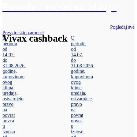
Posuđe - mesečna akcija
Pogledaj sve
Press to skip carousel
Vivax cashback
U
U
periodu
periodu
od
od
14.07.
14.07.
do
do
31.08.2026.
31.08.2026.
godine,
godine,
kupovinom
kupovinom
ovog
ovog
klima
klima
uređaja,
uređaja,
ostvarujete
ostvarujete
pravo
pravo
na
na
povrat
povrat
novca
novca
u
u
iznosu
iznosu