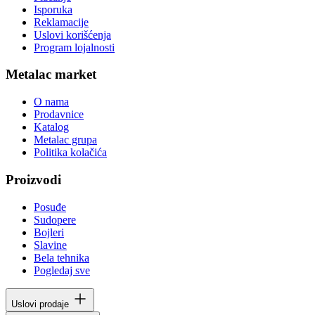
Isporuka
Reklamacije
Uslovi korišćenja
Program lojalnosti
Metalac market
O nama
Prodavnice
Katalog
Metalac grupa
Politika kolačića
Proizvodi
Posuđe
Sudopere
Bojleri
Slavine
Bela tehnika
Pogledaj sve
Uslovi prodaje