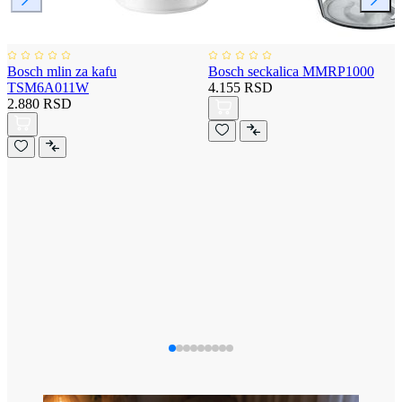
Bosch mlin za kafu
Bosch seckalica MMRP1000
TSM6A011W
4.155 RSD
2.880 RSD