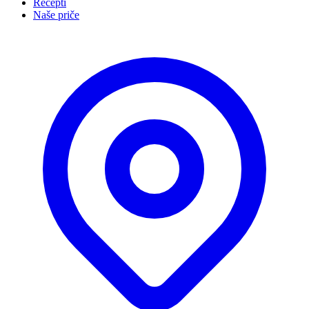
Recepti
Naše priče