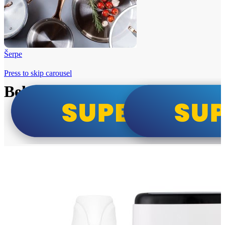
Šerpe
Press to skip carousel
Beko i Tesla super cene