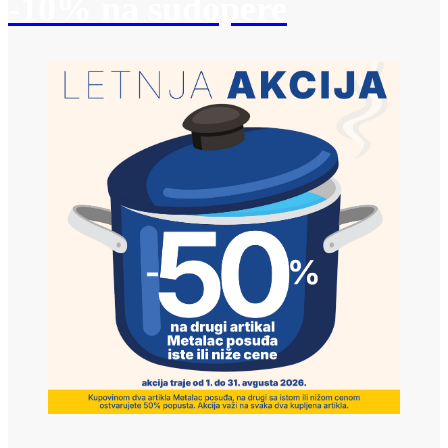
-10% na sudopere