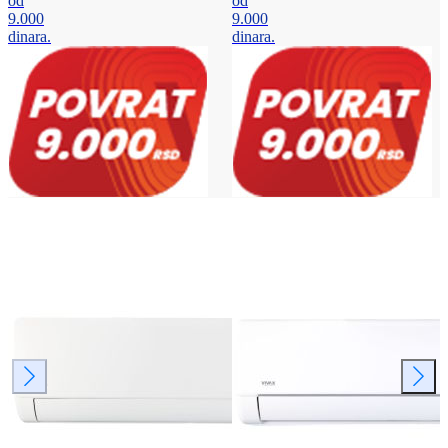
od
od
9.000
9.000
dinara.
dinara.