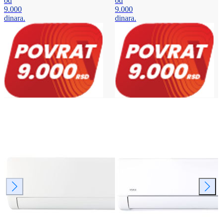
od
od
9.000
9.000
dinara.
dinara.