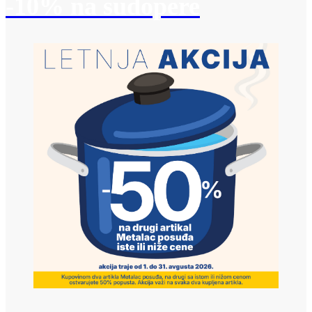
-10% na sudopere