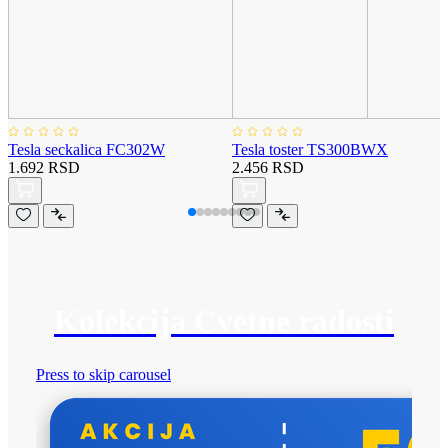
Tesla seckalica FC302W
Tesla toster TS300BWX
1.692 RSD
2.456 RSD
Kolekcija Cvetne radosti
Press to skip carousel