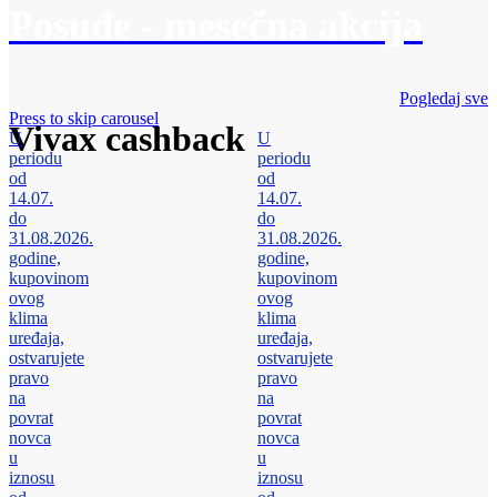
Posuđe - mesečna akcija
Pogledaj sve
Press to skip carousel
Vivax cashback
U
U
periodu
periodu
od
od
14.07.
14.07.
do
do
31.08.2026.
31.08.2026.
godine,
godine,
kupovinom
kupovinom
ovog
ovog
klima
klima
uređaja,
uređaja,
ostvarujete
ostvarujete
pravo
pravo
na
na
povrat
povrat
novca
novca
u
u
iznosu
iznosu