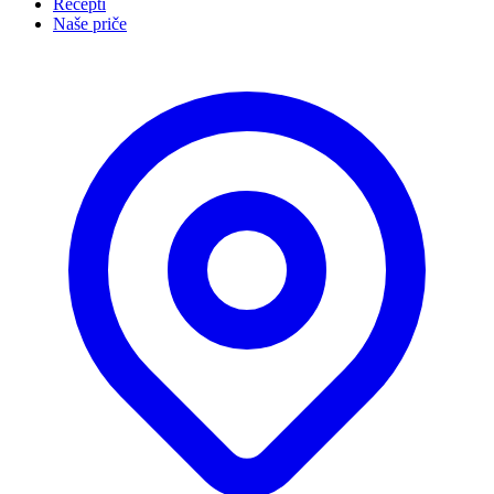
Recepti
Naše priče