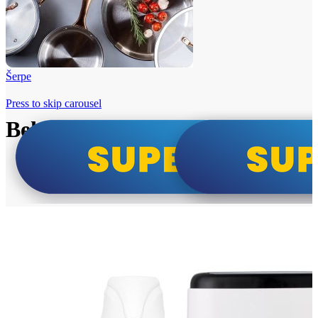
Šerpe
Press to skip carousel
Beko i Tesla super cene