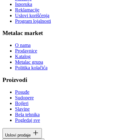
Isporuka
Reklamacije
Uslovi korišćenja
Program lojalnosti
Metalac market
O nama
Prodavnice
Katalog
Metalac grupa
Politika kolačića
Proizvodi
Posuđe
Sudopere
Bojleri
Slavine
Bela tehnika
Pogledaj sve
Uslovi prodaje