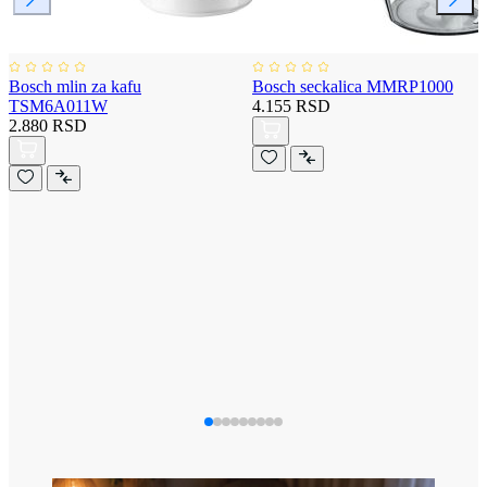
Bosch mlin za kafu
Bosch seckalica MMRP1000
TSM6A011W
4.155 RSD
2.880 RSD