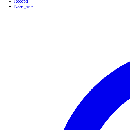
Recepti
Naše priče