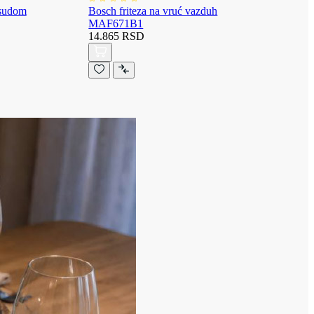
osudom
Bosch friteza na vruć vazduh
MAF671B1
14.865 RSD