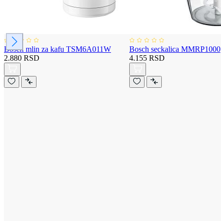
Bosch mlin za kafu TSM6A011W
Bosch seckalica MMRP1000
2.880 RSD
4.155 RSD