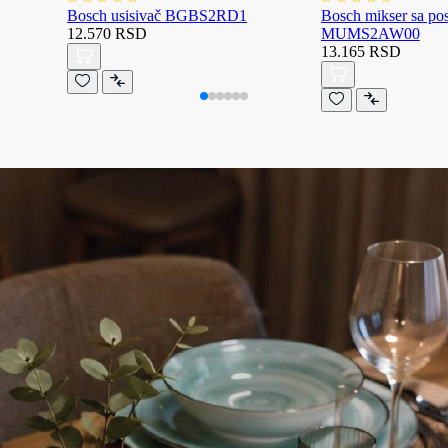
Bosch usisivač BGBS2RD1
Bosch mikser sa p
12.570 RSD
MUMS2AW00
13.165 RSD