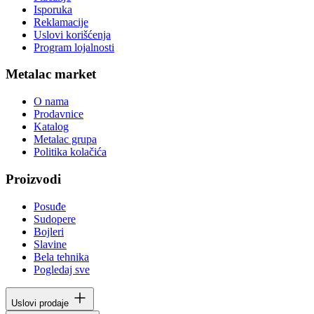
Isporuka
Reklamacije
Uslovi korišćenja
Program lojalnosti
Metalac market
O nama
Prodavnice
Katalog
Metalac grupa
Politika kolačića
Proizvodi
Posuđe
Sudopere
Bojleri
Slavine
Bela tehnika
Pogledaj sve
Uslovi prodaje