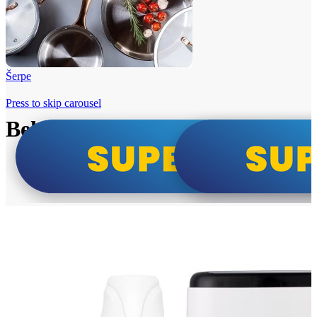
Šerpe
Press to skip carousel
Beko i Tesla super cene