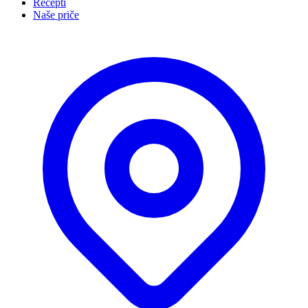
Recepti
Naše priče