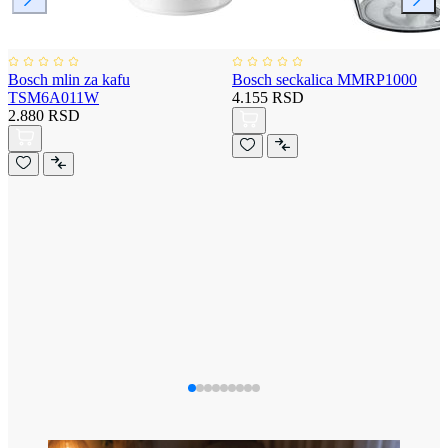
Bosch mlin za kafu
Bosch seckalica MMRP1000
TSM6A011W
4.155 RSD
2.880 RSD