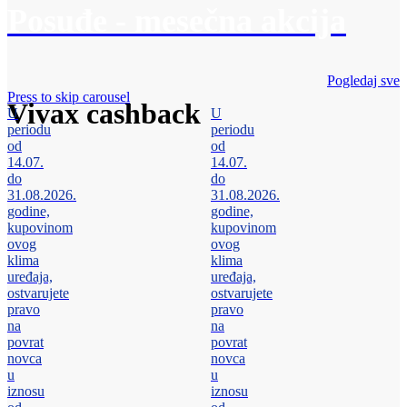
Posuđe - mesečna akcija
Pogledaj sve
Press to skip carousel
Vivax cashback
U
U
periodu
periodu
od
od
14.07.
14.07.
do
do
31.08.2026.
31.08.2026.
godine,
godine,
kupovinom
kupovinom
ovog
ovog
klima
klima
uređaja,
uređaja,
ostvarujete
ostvarujete
pravo
pravo
na
na
povrat
povrat
novca
novca
u
u
iznosu
iznosu