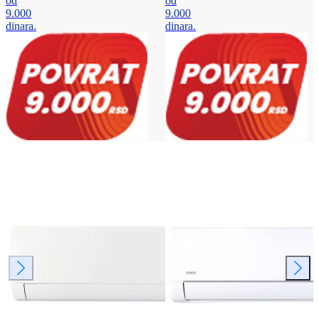
od
od
9.000
9.000
dinara.
dinara.