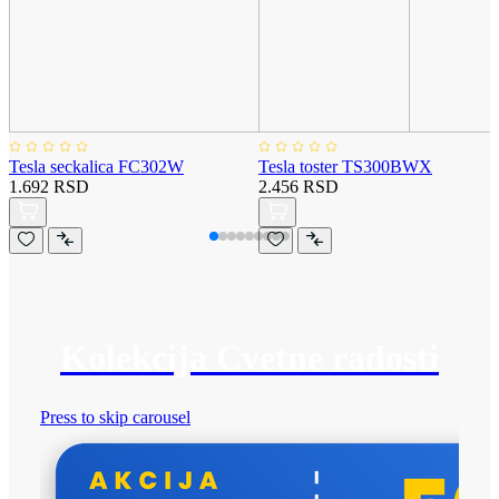
Tesla seckalica FC302W
Tesla toster TS300BWX
1.692 RSD
2.456 RSD
Kolekcija Cvetne radosti
Press to skip carousel