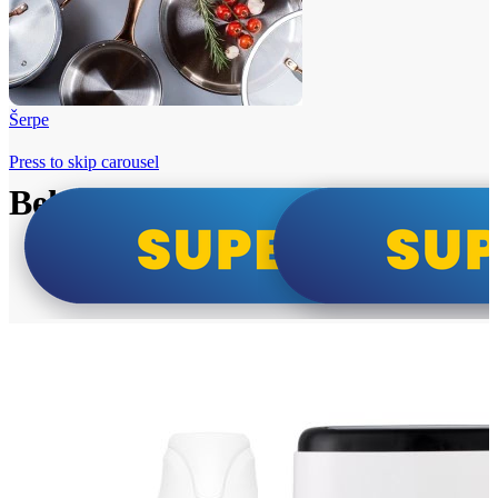
Šerpe
Press to skip carousel
Beko i Tesla super cene