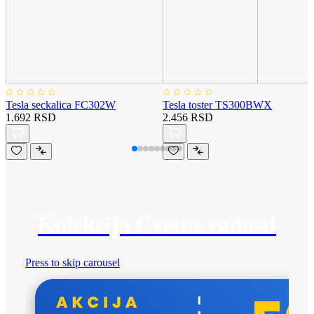
Tesla seckalica FC302W
Tesla toster TS300BWX
1.692 RSD
2.456 RSD
Kolekcija Cvetne radosti
Press to skip carousel