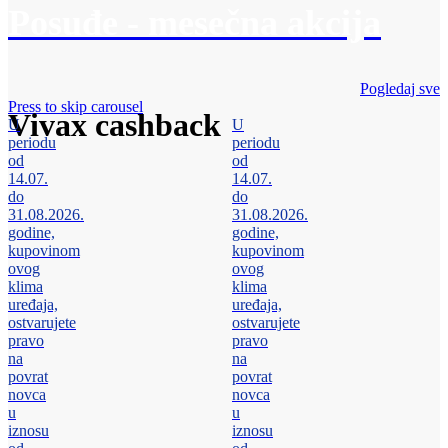
Posuđe - mesečna akcija
Pogledaj sve
Press to skip carousel
Vivax cashback
U
U
periodu
periodu
od
od
14.07.
14.07.
do
do
31.08.2026.
31.08.2026.
godine,
godine,
kupovinom
kupovinom
ovog
ovog
klima
klima
uređaja,
uređaja,
ostvarujete
ostvarujete
pravo
pravo
na
na
povrat
povrat
novca
novca
u
u
iznosu
iznosu