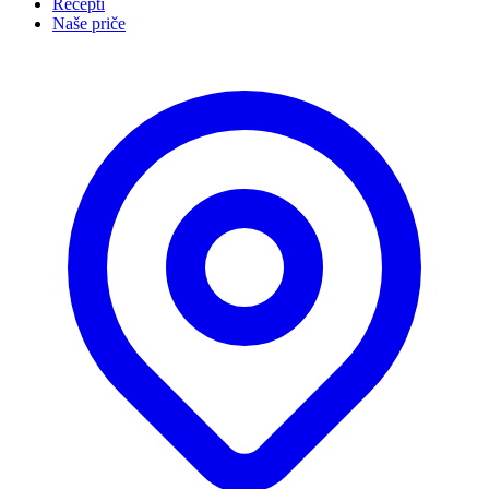
Recepti
Naše priče