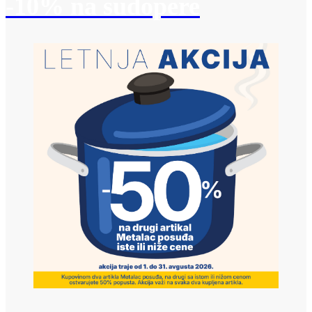
-10% na sudopere