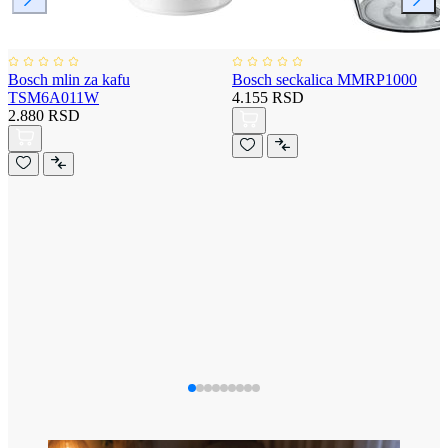
Bosch mlin za kafu
Bosch seckalica MMRP1000
TSM6A011W
4.155 RSD
2.880 RSD