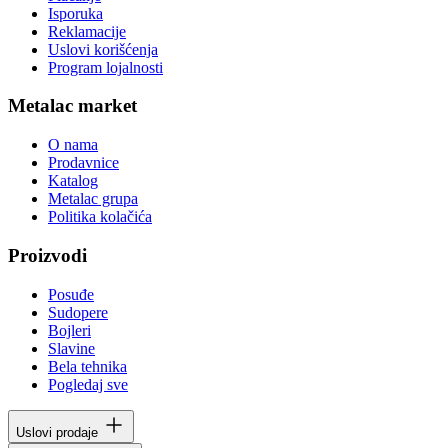
Isporuka
Reklamacije
Uslovi korišćenja
Program lojalnosti
Metalac market
O nama
Prodavnice
Katalog
Metalac grupa
Politika kolačića
Proizvodi
Posuđe
Sudopere
Bojleri
Slavine
Bela tehnika
Pogledaj sve
Uslovi prodaje