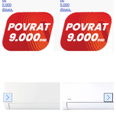
od
od
9.000
9.000
dinara.
dinara.