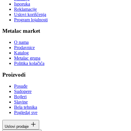
Isporuka
Reklamacije
Uslovi korišćenja
Program lojalnosti
Metalac market
O nama
Prodavnice
Katalog
Metalac grupa
Politika kolačića
Proizvodi
Posuđe
Sudopere
Bojleri
Slavine
Bela tehnika
Pogledaj sve
Uslovi prodaje