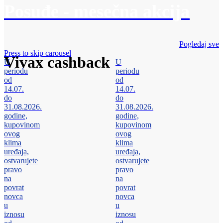
Posuđe - mesečna akcija
Pogledaj sve
Press to skip carousel
Vivax cashback
U
U
periodu
periodu
od
od
14.07.
14.07.
do
do
31.08.2026.
31.08.2026.
godine,
godine,
kupovinom
kupovinom
ovog
ovog
klima
klima
uređaja,
uređaja,
ostvarujete
ostvarujete
pravo
pravo
na
na
povrat
povrat
novca
novca
u
u
iznosu
iznosu