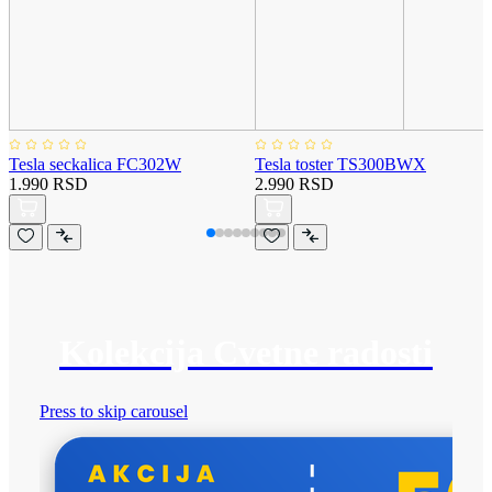
Tesla seckalica FC302W
Tesla toster TS300BWX
1.990 RSD
2.990 RSD
Kolekcija Cvetne radosti
Press to skip carousel