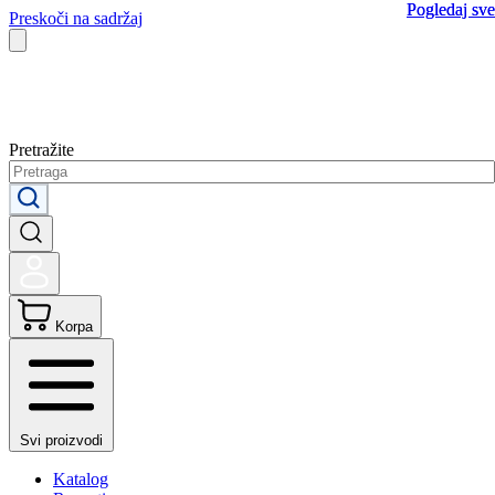
Pogledaj sve
Pogledaj sve
Preskoči na sadržaj
Pretražite
Korpa
Svi proizvodi
Katalog