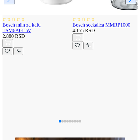
Bosch mlin za kafu
Bosch seckalica MMRP1000
TSM6A011W
4.155 RSD
2.880 RSD