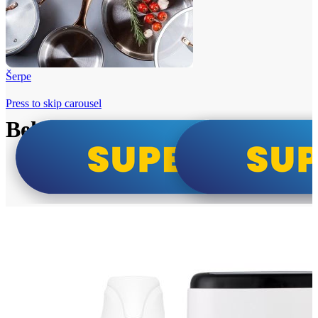
Šerpe
Press to skip carousel
Beko i Tesla super cene