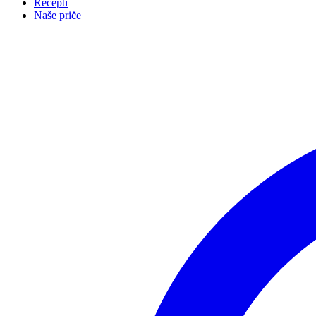
Recepti
Naše priče