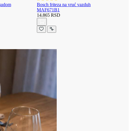
osudom
Bosch friteza na vruć vazduh
MAF671B1
14.865 RSD