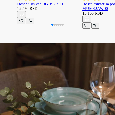
Bosch usisivač BGBS2RD1
Bosch mikser sa p
12.570 RSD
MUMS2AW00
13.165 RSD