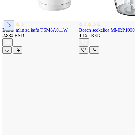
Bosch mlin za kafu TSM6A011W
Bosch seckalica MMRP1000
2.880 RSD
4.155 RSD