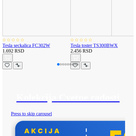
Tesla seckalica FC302W
Tesla toster TS300BWX
1.692 RSD
2.456 RSD
Kolekcija Cvetne radosti
Press to skip carousel