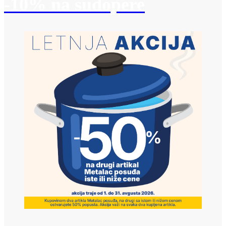
-10% na sudopere