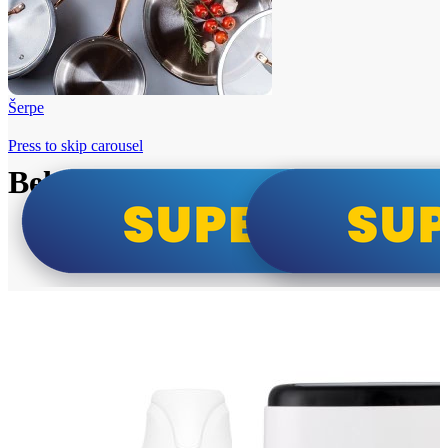
Šerpe
Press to skip carousel
Beko i Tesla super cene