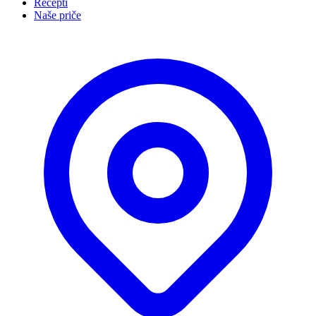
Recepti
Naše priče