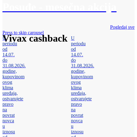
Posuđe - mesečna akcija
Pogledaj sve
Press to skip carousel
Vivax cashback
U
U
periodu
periodu
od
od
14.07.
14.07.
do
do
31.08.2026.
31.08.2026.
godine,
godine,
kupovinom
kupovinom
ovog
ovog
klima
klima
uređaja,
uređaja,
ostvarujete
ostvarujete
pravo
pravo
na
na
povrat
povrat
novca
novca
u
u
iznosu
iznosu