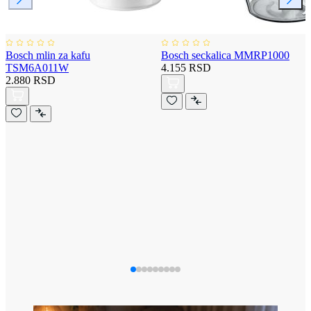
Bosch mlin za kafu
Bosch seckalica MMRP1000
TSM6A011W
4.155 RSD
2.880 RSD