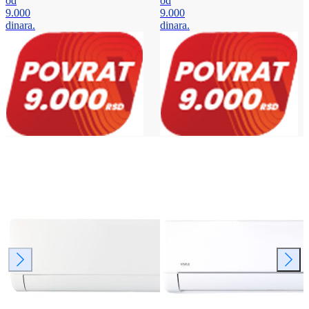
od
od
9.000
9.000
dinara.
dinara.