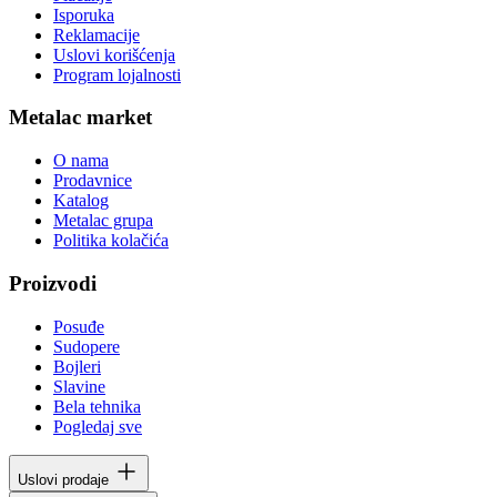
Isporuka
Reklamacije
Uslovi korišćenja
Program lojalnosti
Metalac market
O nama
Prodavnice
Katalog
Metalac grupa
Politika kolačića
Proizvodi
Posuđe
Sudopere
Bojleri
Slavine
Bela tehnika
Pogledaj sve
Uslovi prodaje