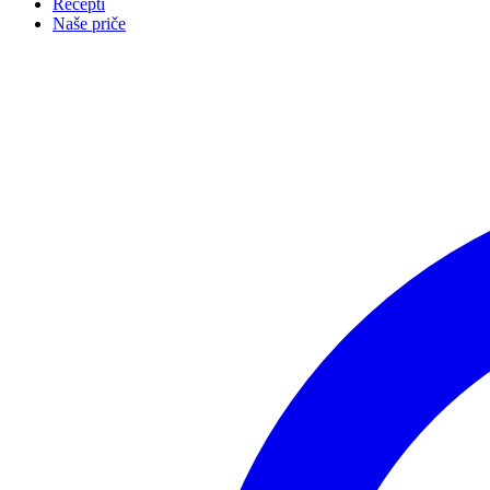
Recepti
Naše priče