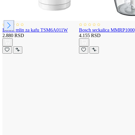
Bosch mlin za kafu TSM6A011W
Bosch seckalica MMRP1000
2.880 RSD
4.155 RSD