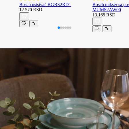
Bosch usisivač BGBS2RD1
Bosch mikser sa p
12.570 RSD
MUMS2AW00
13.165 RSD