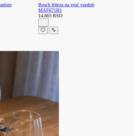
osudom
Bosch friteza na vruć vazduh
MAF671B1
14.865 RSD