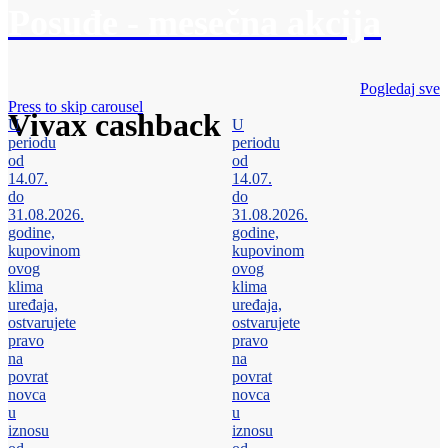
Posuđe - mesečna akcija
Pogledaj sve
Press to skip carousel
Vivax cashback
U
U
periodu
periodu
od
od
14.07.
14.07.
do
do
31.08.2026.
31.08.2026.
godine,
godine,
kupovinom
kupovinom
ovog
ovog
klima
klima
uređaja,
uređaja,
ostvarujete
ostvarujete
pravo
pravo
na
na
povrat
povrat
novca
novca
u
u
iznosu
iznosu