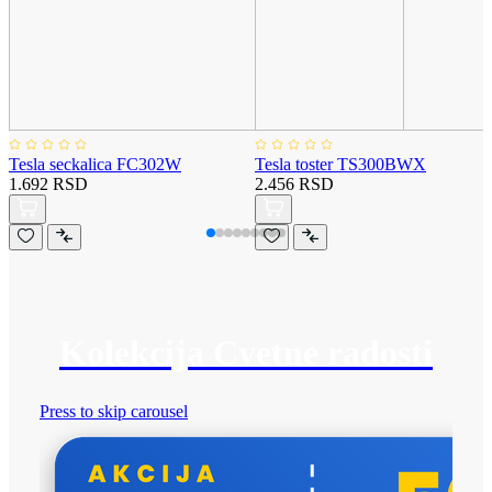
Tesla seckalica FC302W
Tesla toster TS300BWX
1.692 RSD
2.456 RSD
Kolekcija Cvetne radosti
Press to skip carousel