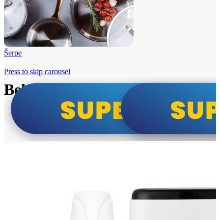
Šerpe
Press to skip carousel
Beko i Tesla super cene