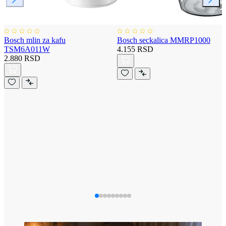
Bosch mlin za kafu
Bosch seckalica MMRP1000
TSM6A011W
4.155 RSD
2.880 RSD