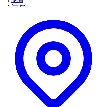
Recepti
Naše priče