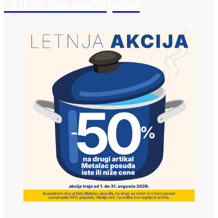
-10% na sudopere