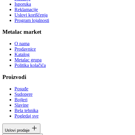
Isporuka
Reklamacije
Uslovi korišćenja
Program lojalnosti
Metalac market
O nama
Prodavnice
Katalog
Metalac grupa
Politika kolačića
Proizvodi
Posuđe
Sudopere
Bojleri
Slavine
Bela tehnika
Pogledaj sve
Uslovi prodaje