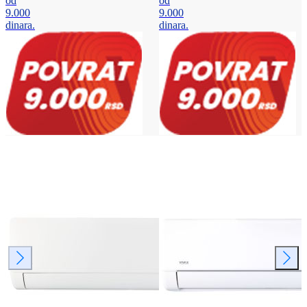
od
od
9.000
9.000
dinara.
dinara.