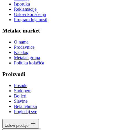
Isporuka
Reklamacije
Uslovi korišćenja
Program lojalnosti
Metalac market
O nama
Prodavnice
Katalog
Metalac grupa
Politika kolačića
Proizvodi
Posuđe
Sudopere
Bojleri
Slavine
Bela tehnika
Pogledaj sve
Uslovi prodaje