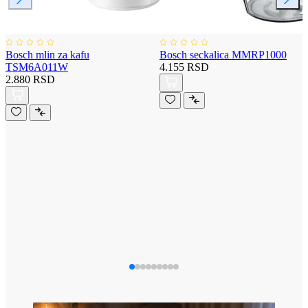
Bosch mlin za kafu
Bosch seckalica MMRP1000
TSM6A011W
4.155 RSD
2.880 RSD