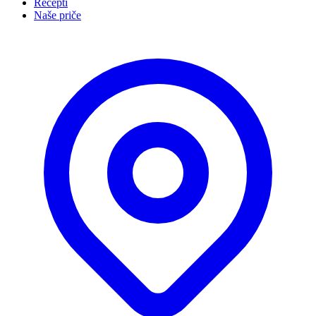
Recepti
Naše priče