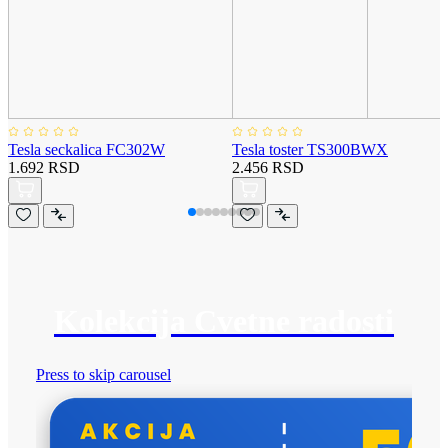
Tesla seckalica FC302W
Tesla toster TS300BWX
1.692 RSD
2.456 RSD
Kolekcija Cvetne radosti
Press to skip carousel