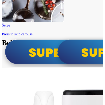
Šerpe
Press to skip carousel
Beko i Tesla super cene