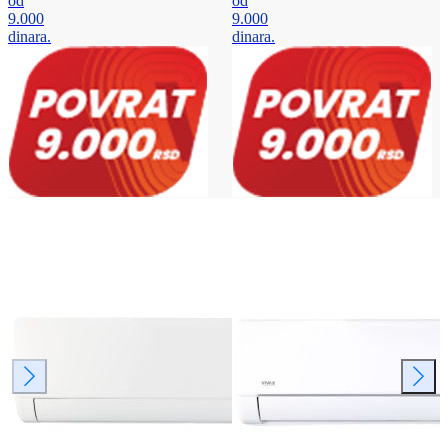
od
od
9.000
9.000
dinara.
dinara.