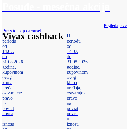
Posuđe - mesečna akcija
Pogledaj sve
Press to skip carousel
Vivax cashback
U
U
periodu
periodu
od
od
14.07.
14.07.
do
do
31.08.2026.
31.08.2026.
godine,
godine,
kupovinom
kupovinom
ovog
ovog
klima
klima
uređaja,
uređaja,
ostvarujete
ostvarujete
pravo
pravo
na
na
povrat
povrat
novca
novca
u
u
iznosu
iznosu