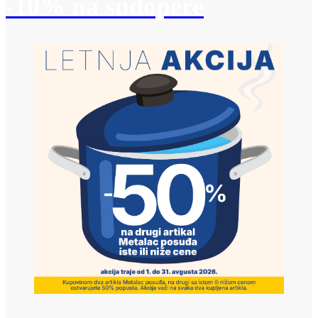
-10% na sudopere