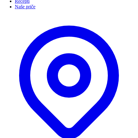
Recepti
Naše priče