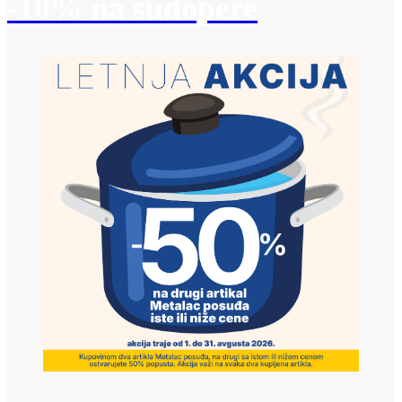
-10% na sudopere