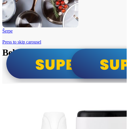
Šerpe
Press to skip carousel
Beko i Tesla super cene