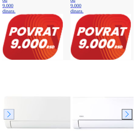
od
od
9.000
9.000
dinara.
dinara.