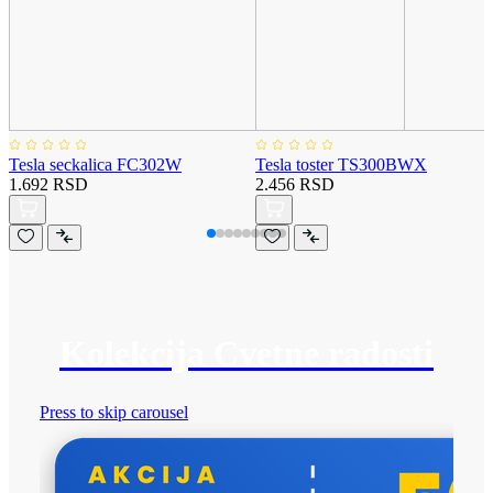
Tesla seckalica FC302W
Tesla toster TS300BWX
1.692 RSD
2.456 RSD
Kolekcija Cvetne radosti
Press to skip carousel