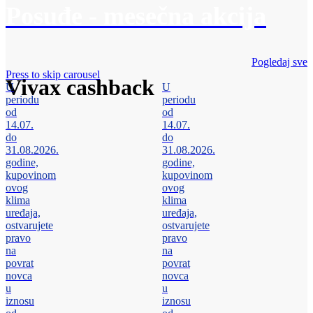
Posuđe - mesečna akcija
Pogledaj sve
Press to skip carousel
Vivax cashback
U
U
periodu
periodu
od
od
14.07.
14.07.
do
do
31.08.2026.
31.08.2026.
godine,
godine,
kupovinom
kupovinom
ovog
ovog
klima
klima
uređaja,
uređaja,
ostvarujete
ostvarujete
pravo
pravo
na
na
povrat
povrat
novca
novca
u
u
iznosu
iznosu