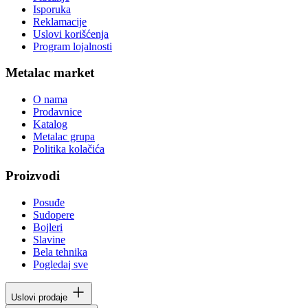
Isporuka
Reklamacije
Uslovi korišćenja
Program lojalnosti
Metalac market
O nama
Prodavnice
Katalog
Metalac grupa
Politika kolačića
Proizvodi
Posuđe
Sudopere
Bojleri
Slavine
Bela tehnika
Pogledaj sve
Uslovi prodaje