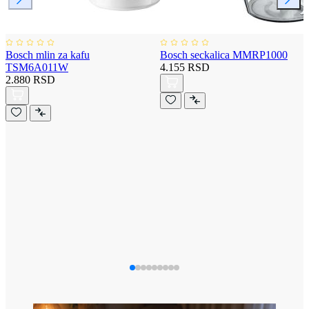
Bosch mlin za kafu
Bosch seckalica MMRP1000
TSM6A011W
4.155 RSD
2.880 RSD