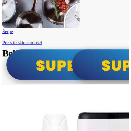
Šerpe
Press to skip carousel
Beko i Tesla super cene