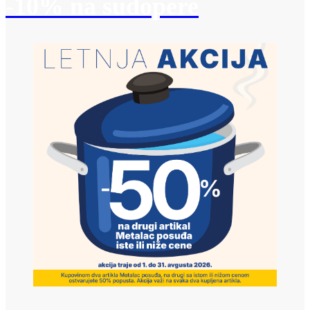
-10% na sudopere