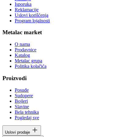
Isporuka
Reklamacije
Uslovi korišćenja
Program lojalnosti
Metalac market
O nama
Prodavnice
Katalog
Metalac grupa
Politika kolačića
Proizvodi
Posuđe
Sudopere
Bojleri
Slavine
Bela tehnika
Pogledaj sve
Uslovi prodaje