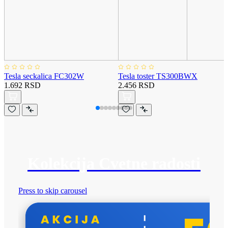
Tesla seckalica FC302W
Tesla toster TS300BWX
1.692 RSD
2.456 RSD
Kolekcija Cvetne radosti
Press to skip carousel