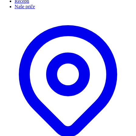
Recepti
Naše priče