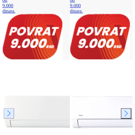
od
od
9.000
9.000
dinara.
dinara.