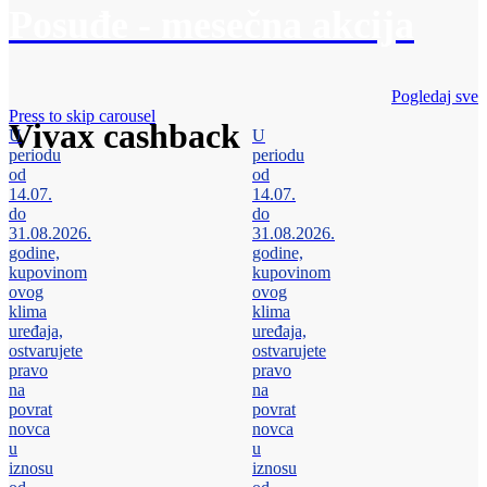
Posuđe - mesečna akcija
Pogledaj sve
Press to skip carousel
Vivax cashback
U
U
periodu
periodu
od
od
14.07.
14.07.
do
do
31.08.2026.
31.08.2026.
godine,
godine,
kupovinom
kupovinom
ovog
ovog
klima
klima
uređaja,
uređaja,
ostvarujete
ostvarujete
pravo
pravo
na
na
povrat
povrat
novca
novca
u
u
iznosu
iznosu