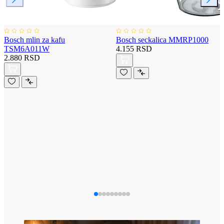
Bosch mlin za kafu
Bosch seckalica MMRP1000
TSM6A011W
4.155 RSD
2.880 RSD