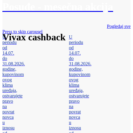
Posuđe - mesečna akcija
Pogledaj sve
Press to skip carousel
Vivax cashback
U
U
periodu
periodu
od
od
14.07.
14.07.
do
do
31.08.2026.
31.08.2026.
godine,
godine,
kupovinom
kupovinom
ovog
ovog
klima
klima
uređaja,
uređaja,
ostvarujete
ostvarujete
pravo
pravo
na
na
povrat
povrat
novca
novca
u
u
iznosu
iznosu