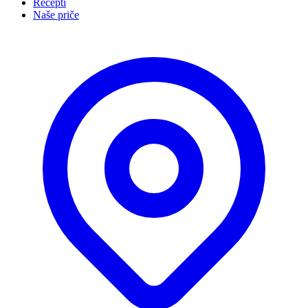
Recepti
Naše priče