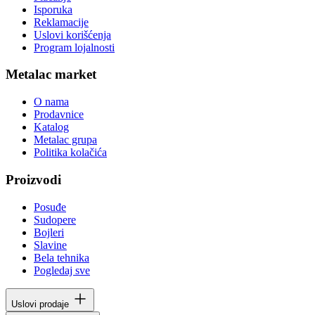
Isporuka
Reklamacije
Uslovi korišćenja
Program lojalnosti
Metalac market
O nama
Prodavnice
Katalog
Metalac grupa
Politika kolačića
Proizvodi
Posuđe
Sudopere
Bojleri
Slavine
Bela tehnika
Pogledaj sve
Uslovi prodaje