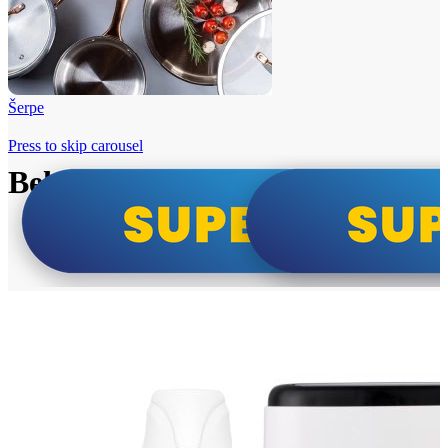
Šerpe
Press to skip carousel
Beko i Tesla super cene