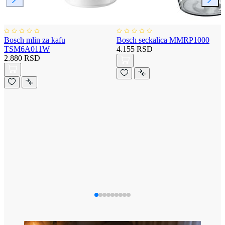
Bosch mlin za kafu
Bosch seckalica MMRP1000
TSM6A011W
4.155 RSD
2.880 RSD