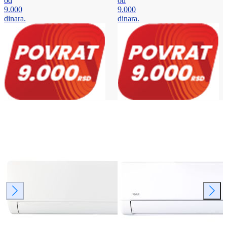
od
od
9.000
9.000
dinara.
dinara.