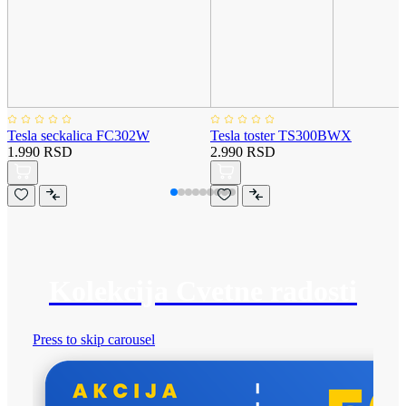
Tesla seckalica FC302W
Tesla toster TS300BWX
1.990 RSD
2.990 RSD
Kolekcija Cvetne radosti
Press to skip carousel