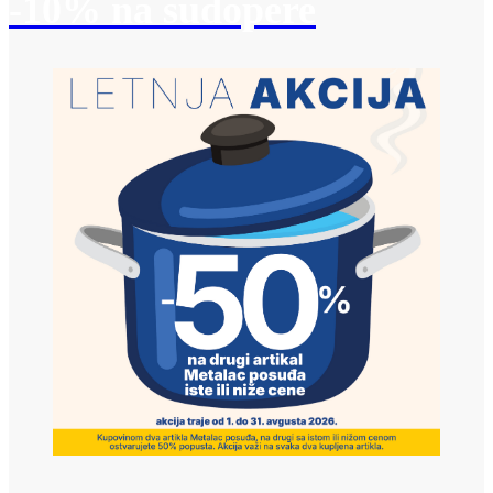
-10% na sudopere