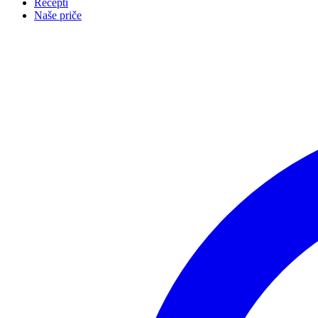
Recepti
Naše priče