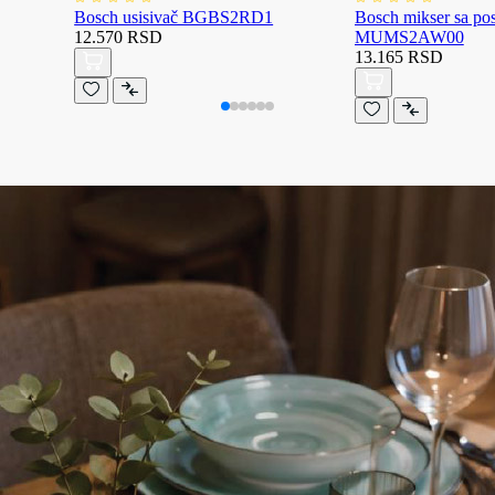
Bosch usisivač BGBS2RD1
Bosch mikser sa p
12.570 RSD
MUMS2AW00
13.165 RSD