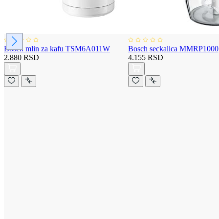
Bosch mlin za kafu TSM6A011W
Bosch seckalica MMRP1000
2.880 RSD
4.155 RSD