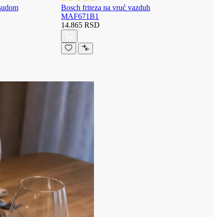
osudom
Bosch friteza na vruć vazduh
MAF671B1
14.865 RSD