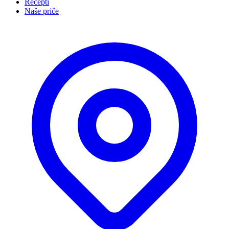
Recepti
Naše priče