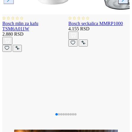
Bosch mlin za kafu
Bosch seckalica MMRP1000
TSM6A011W
4.155 RSD
2.880 RSD