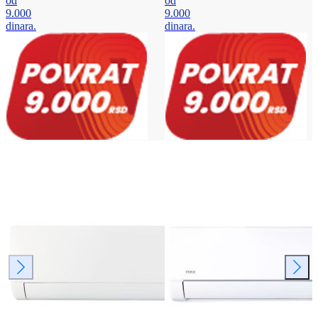
od
od
9.000
9.000
dinara.
dinara.