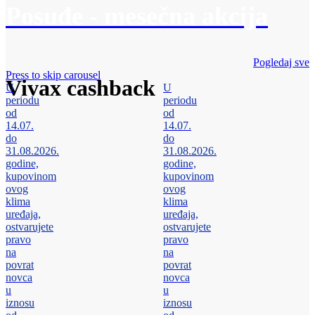
Posuđe - mesečna akcija
Pogledaj sve
Press to skip carousel
Vivax cashback
U
U
periodu
periodu
od
od
14.07.
14.07.
do
do
31.08.2026.
31.08.2026.
godine,
godine,
kupovinom
kupovinom
ovog
ovog
klima
klima
uređaja,
uređaja,
ostvarujete
ostvarujete
pravo
pravo
na
na
povrat
povrat
novca
novca
u
u
iznosu
iznosu