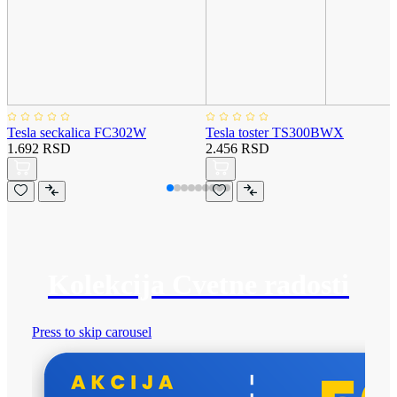
Tesla seckalica FC302W
Tesla toster TS300BWX
1.692 RSD
2.456 RSD
Kolekcija Cvetne radosti
Press to skip carousel