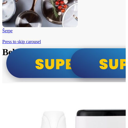
Šerpe
Press to skip carousel
Beko i Tesla super cene