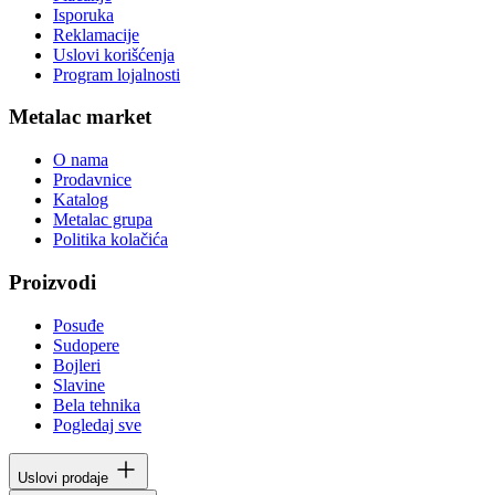
Isporuka
Reklamacije
Uslovi korišćenja
Program lojalnosti
Metalac market
O nama
Prodavnice
Katalog
Metalac grupa
Politika kolačića
Proizvodi
Posuđe
Sudopere
Bojleri
Slavine
Bela tehnika
Pogledaj sve
Uslovi prodaje