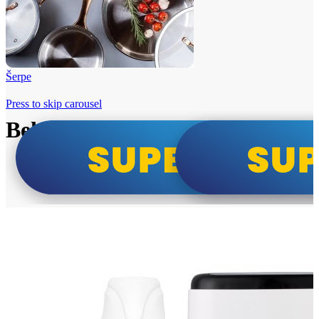
Šerpe
Press to skip carousel
Beko i Tesla super cene