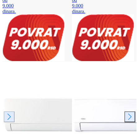
od
od
9.000
9.000
dinara.
dinara.