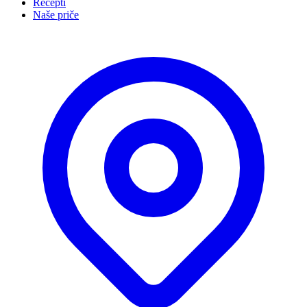
Recepti
Naše priče