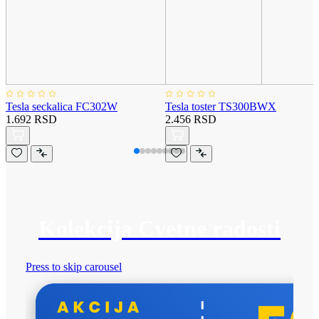
Tesla seckalica FC302W
Tesla toster TS300BWX
1.692 RSD
2.456 RSD
Kolekcija Cvetne radosti
Press to skip carousel