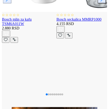
Bosch mlin za kafu
Bosch seckalica MMRP1000
TSM6A011W
4.155 RSD
2.880 RSD