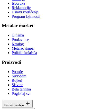
Isporuka
Reklamacije
Uslovi korišćenja
Program lojalnosti
Metalac market
O nama
Prodavnice
Katalog
Metalac grupa
Politika kolačića
Proizvodi
Posuđe
Sudopere
Bojleri
Slavine
Bela tehnika
Pogledaj sve
Uslovi prodaje