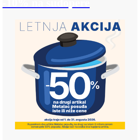
-10% na sudopere