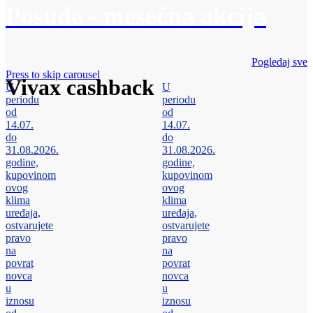
Posuđe - mesečna akcija
Pogledaj sve
Press to skip carousel
Vivax cashback
U
U
periodu
periodu
od
od
14.07.
14.07.
do
do
31.08.2026.
31.08.2026.
godine,
godine,
kupovinom
kupovinom
ovog
ovog
klima
klima
uređaja,
uređaja,
ostvarujete
ostvarujete
pravo
pravo
na
na
povrat
povrat
novca
novca
u
u
iznosu
iznosu