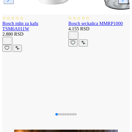
Bosch mlin za kafu
Bosch seckalica MMRP1000
TSM6A011W
4.155 RSD
2.880 RSD