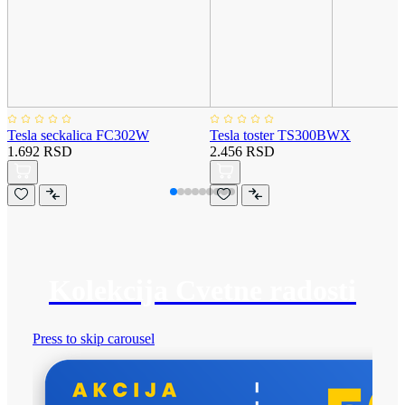
Tesla seckalica FC302W
Tesla toster TS300BWX
1.692 RSD
2.456 RSD
Kolekcija Cvetne radosti
Press to skip carousel