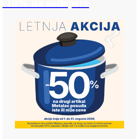
-10% na sudopere