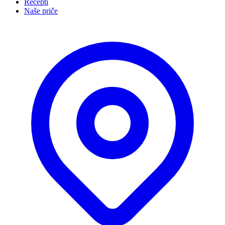
Recepti
Naše priče