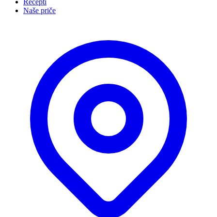
Recepti
Naše priče