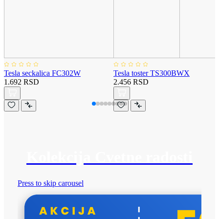
Tesla seckalica FC302W
Tesla toster TS300BWX
1.692 RSD
2.456 RSD
Kolekcija Cvetne radosti
Press to skip carousel