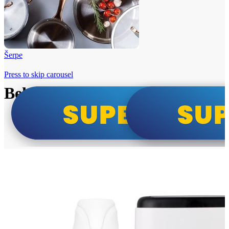
Šerpe
Press to skip carousel
Beko i Tesla super cene