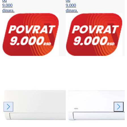
od
od
9.000
9.000
dinara.
dinara.