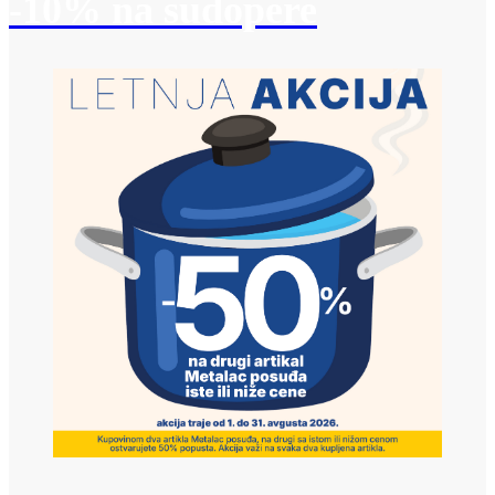
-10% na sudopere