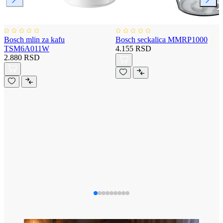
Bosch mlin za kafu
Bosch seckalica MMRP1000
TSM6A011W
4.155 RSD
2.880 RSD