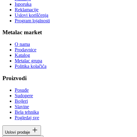
Isporuka
Reklamacije
Uslovi korišćenja
Program lojalnosti
Metalac market
O nama
Prodavnice
Katalog
Metalac grupa
Politika kolačića
Proizvodi
Posuđe
Sudopere
Bojleri
Slavine
Bela tehnika
Pogledaj sve
Uslovi prodaje