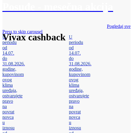
Posuđe - mesečna akcija
Pogledaj sve
Press to skip carousel
Vivax cashback
U
U
periodu
periodu
od
od
14.07.
14.07.
do
do
31.08.2026.
31.08.2026.
godine,
godine,
kupovinom
kupovinom
ovog
ovog
klima
klima
uređaja,
uređaja,
ostvarujete
ostvarujete
pravo
pravo
na
na
povrat
povrat
novca
novca
u
u
iznosu
iznosu