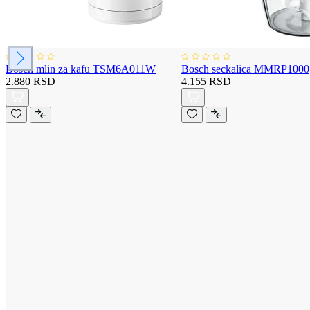
Bosch mlin za kafu TSM6A011W
Bosch seckalica MMRP1000
2.880 RSD
4.155 RSD