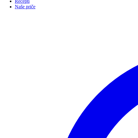
Recepti
Naše priče