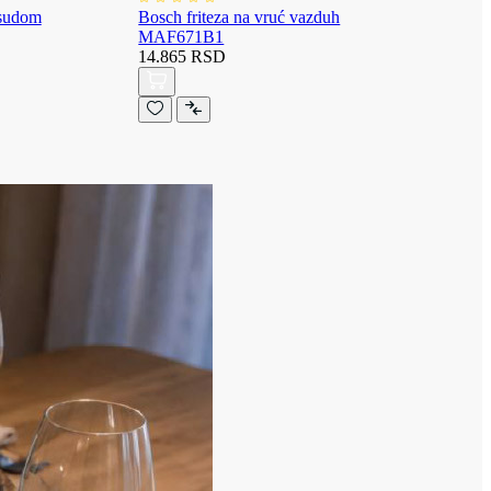
osudom
Bosch friteza na vruć vazduh
MAF671B1
14.865 RSD