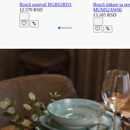
Bosch usisivač BGBS2RD1
Bosch mikser sa p
12.570 RSD
MUMS2AW00
13.165 RSD