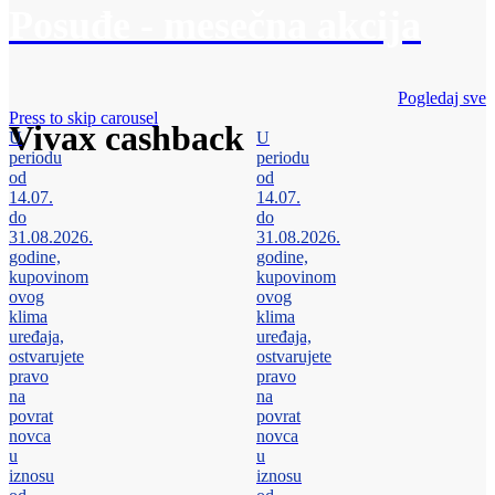
Posuđe - mesečna akcija
Pogledaj sve
Press to skip carousel
Vivax cashback
U
U
periodu
periodu
od
od
14.07.
14.07.
do
do
31.08.2026.
31.08.2026.
godine,
godine,
kupovinom
kupovinom
ovog
ovog
klima
klima
uređaja,
uređaja,
ostvarujete
ostvarujete
pravo
pravo
na
na
povrat
povrat
novca
novca
u
u
iznosu
iznosu