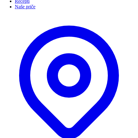
Recepti
Naše priče