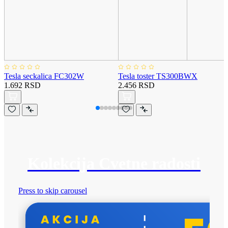
Tesla seckalica FC302W
Tesla toster TS300BWX
1.692 RSD
2.456 RSD
Kolekcija Cvetne radosti
Press to skip carousel