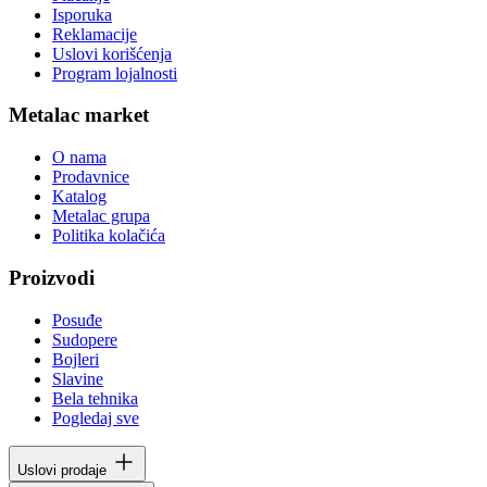
Isporuka
Reklamacije
Uslovi korišćenja
Program lojalnosti
Metalac market
O nama
Prodavnice
Katalog
Metalac grupa
Politika kolačića
Proizvodi
Posuđe
Sudopere
Bojleri
Slavine
Bela tehnika
Pogledaj sve
Uslovi prodaje