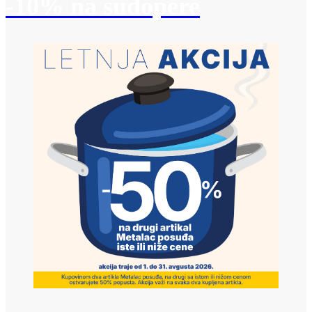
-10% na sudopere