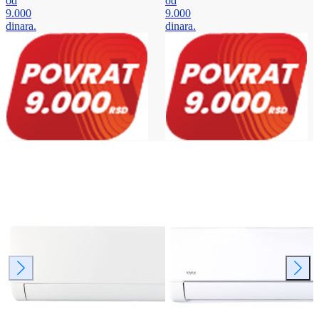
od
od
9.000
9.000
dinara.
dinara.