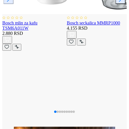
Bosch mlin za kafu
Bosch seckalica MMRP1000
TSM6A011W
4.155 RSD
2.880 RSD