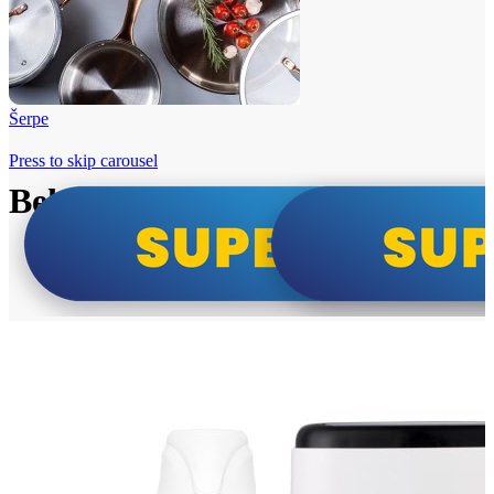
Šerpe
Press to skip carousel
Beko i Tesla super cene