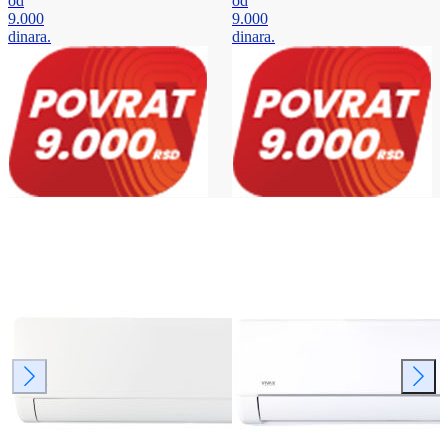
od
od
9.000
9.000
dinara.
dinara.