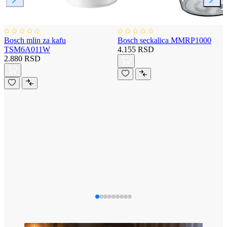
Bosch mlin za kafu
Bosch seckalica MMRP1000
TSM6A011W
4.155 RSD
2.880 RSD