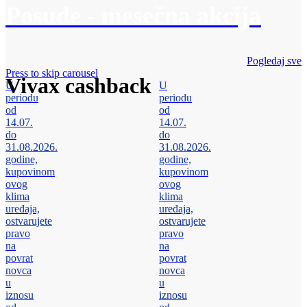
Posuđe - mesečna akcija
Pogledaj sve
Press to skip carousel
Vivax cashback
U
U
periodu
periodu
od
od
14.07.
14.07.
do
do
31.08.2026.
31.08.2026.
godine,
godine,
kupovinom
kupovinom
ovog
ovog
klima
klima
uređaja,
uređaja,
ostvarujete
ostvarujete
pravo
pravo
na
na
povrat
povrat
novca
novca
u
u
iznosu
iznosu