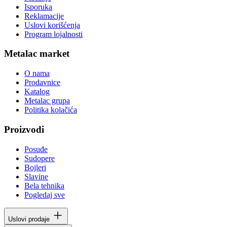
Isporuka
Reklamacije
Uslovi korišćenja
Program lojalnosti
Metalac market
O nama
Prodavnice
Katalog
Metalac grupa
Politika kolačića
Proizvodi
Posuđe
Sudopere
Bojleri
Slavine
Bela tehnika
Pogledaj sve
Uslovi prodaje