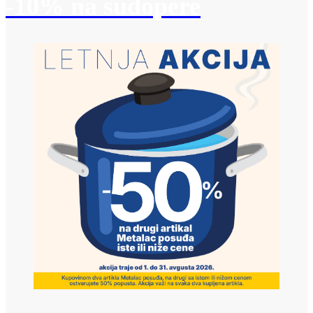
-10% na sudopere