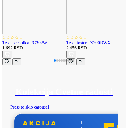
Tesla seckalica FC302W
Tesla toster TS300BWX
1.692 RSD
2.456 RSD
Kolekcija Cvetne radosti
Press to skip carousel