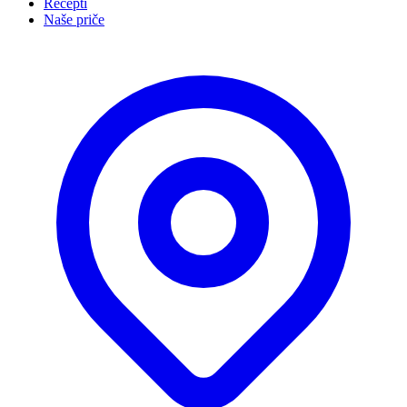
Recepti
Naše priče