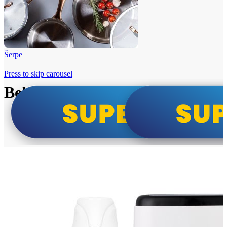
Šerpe
Press to skip carousel
Beko i Tesla super cene