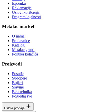
Isporuka
Reklamacije
Uslovi korišćenja
Program lojalnosti
Metalac market
O nama
Prodavnice
Katalog
Metalac grupa
Politika kolačića
Proizvodi
Posuđe
Sudopere
Bojleri
Slavine
Bela tehnika
Pogledaj sve
Uslovi prodaje