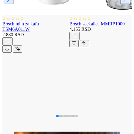
Bosch mlin za kafu
Bosch seckalica MMRP1000
TSM6A011W
4.155 RSD
2.880 RSD