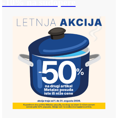
-10% na sudopere