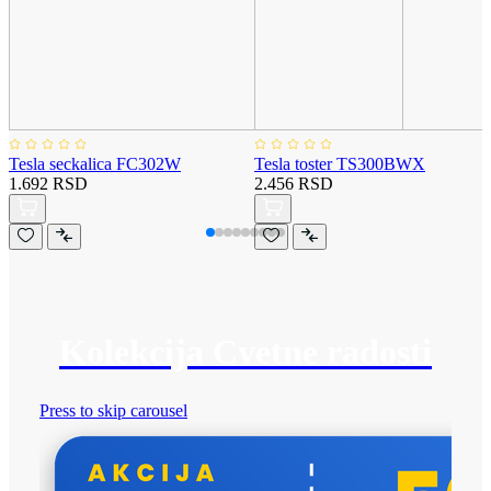
Tesla seckalica FC302W
Tesla toster TS300BWX
1.692 RSD
2.456 RSD
Kolekcija Cvetne radosti
Press to skip carousel