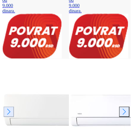
od
od
9.000
9.000
dinara.
dinara.