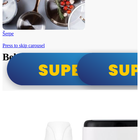
Šerpe
Press to skip carousel
Beko i Tesla super cene