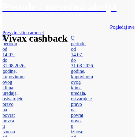
Posuđe - mesečna akcija
Pogledaj sve
Press to skip carousel
Vivax cashback
U
U
periodu
periodu
od
od
14.07.
14.07.
do
do
31.08.2026.
31.08.2026.
godine,
godine,
kupovinom
kupovinom
ovog
ovog
klima
klima
uređaja,
uređaja,
ostvarujete
ostvarujete
pravo
pravo
na
na
povrat
povrat
novca
novca
u
u
iznosu
iznosu