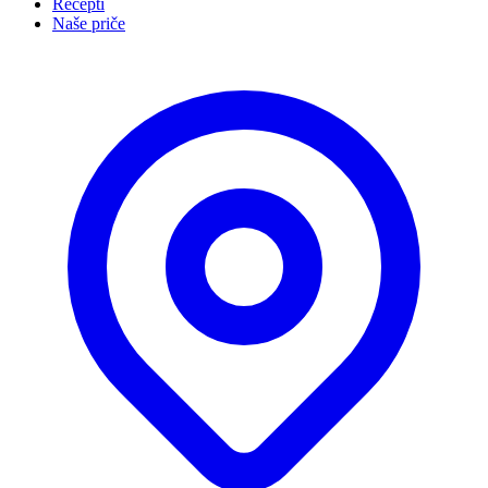
Recepti
Naše priče