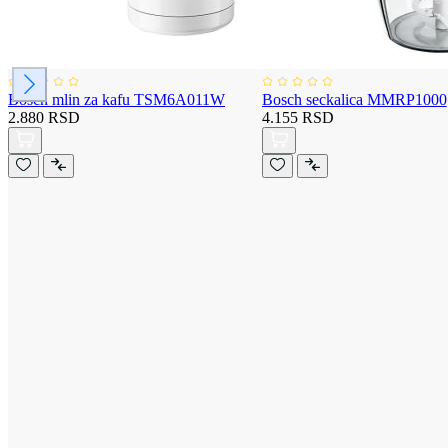
Bosch mlin za kafu TSM6A011W
Bosch seckalica MMRP1000
2.880 RSD
4.155 RSD