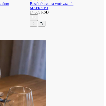
osudom
Bosch friteza na vruć vazduh
MAF671B1
14.865 RSD