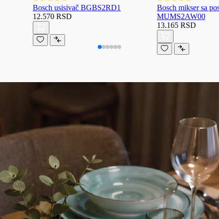
Bosch usisivač BGBS2RD1
Bosch mikser sa p
12.570 RSD
MUMS2AW00
13.165 RSD