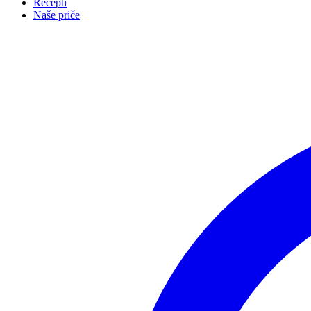
Recepti
Naše priče