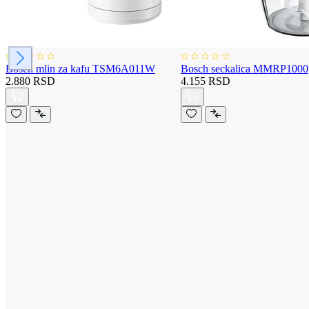
Bosch mlin za kafu TSM6A011W
Bosch seckalica MMRP1000
2.880 RSD
4.155 RSD