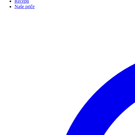
Recepti
Naše priče