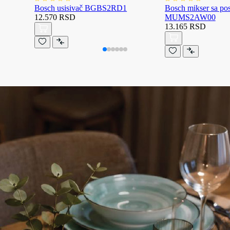
Bosch usisivač BGBS2RD1
Bosch mikser sa p
12.570 RSD
MUMS2AW00
13.165 RSD