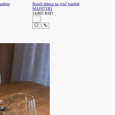
osudom
Bosch friteza na vruć vazduh
MAF671B1
14.865 RSD