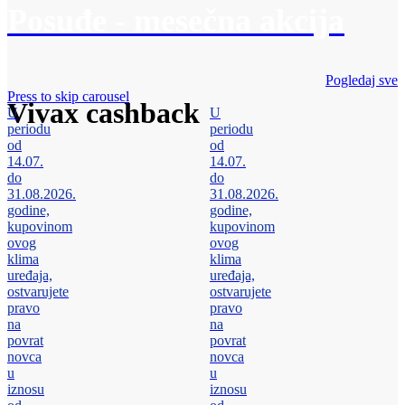
Posuđe - mesečna akcija
Pogledaj sve
Press to skip carousel
Vivax cashback
U
U
periodu
periodu
od
od
14.07.
14.07.
do
do
31.08.2026.
31.08.2026.
godine,
godine,
kupovinom
kupovinom
ovog
ovog
klima
klima
uređaja,
uređaja,
ostvarujete
ostvarujete
pravo
pravo
na
na
povrat
povrat
novca
novca
u
u
iznosu
iznosu