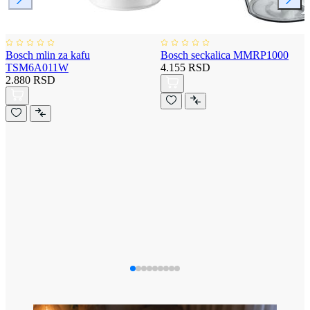
Bosch mlin za kafu
Bosch seckalica MMRP1000
TSM6A011W
4.155 RSD
2.880 RSD