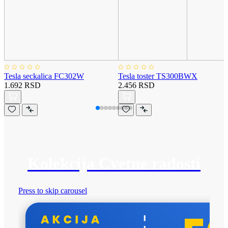
Tesla seckalica FC302W
Tesla toster TS300BWX
1.692 RSD
2.456 RSD
Kolekcija Cvetne radosti
Press to skip carousel