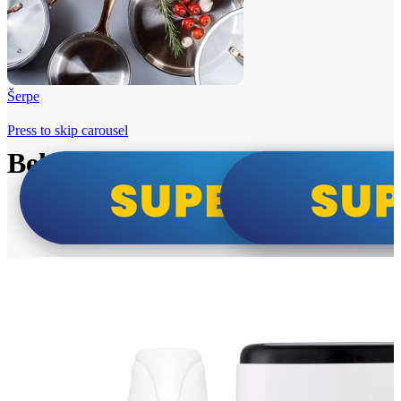
Šerpe
Press to skip carousel
Beko i Tesla super cene