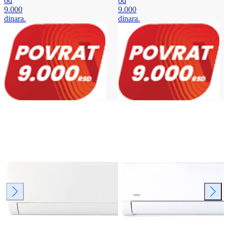
od
od
9.000
9.000
dinara.
dinara.