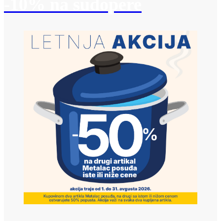
-10% na sudopere