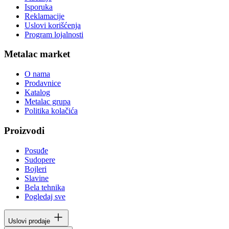
Isporuka
Reklamacije
Uslovi korišćenja
Program lojalnosti
Metalac market
O nama
Prodavnice
Katalog
Metalac grupa
Politika kolačića
Proizvodi
Posuđe
Sudopere
Bojleri
Slavine
Bela tehnika
Pogledaj sve
Uslovi prodaje