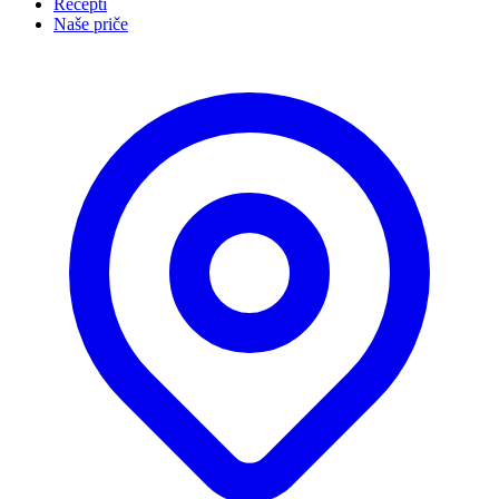
Recepti
Naše priče