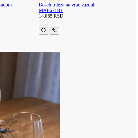
osudom
Bosch friteza na vruć vazduh
MAF671B1
14.865 RSD