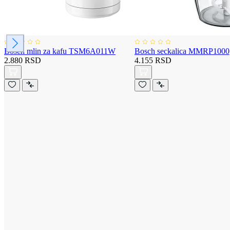
Bosch mlin za kafu TSM6A011W
Bosch seckalica MMRP1000
2.880 RSD
4.155 RSD