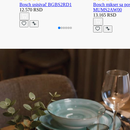
Bosch usisivač BGBS2RD1
Bosch mikser sa p
12.570 RSD
MUMS2AW00
13.165 RSD