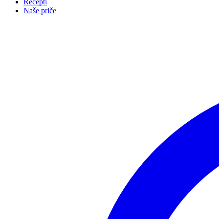
Recepti
Naše priče