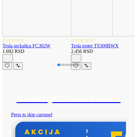
Tesla seckalica FC302W
Tesla toster TS300BWX
1.692 RSD
2.456 RSD
Kolekcija Cvetne radosti
Press to skip carousel