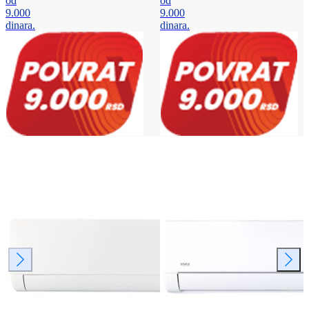
od
od
9.000
9.000
dinara.
dinara.