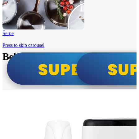
Šerpe
Press to skip carousel
Beko i Tesla super cene