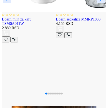
Bosch mlin za kafu
Bosch seckalica MMRP1000
TSM6A011W
4.155 RSD
2.880 RSD