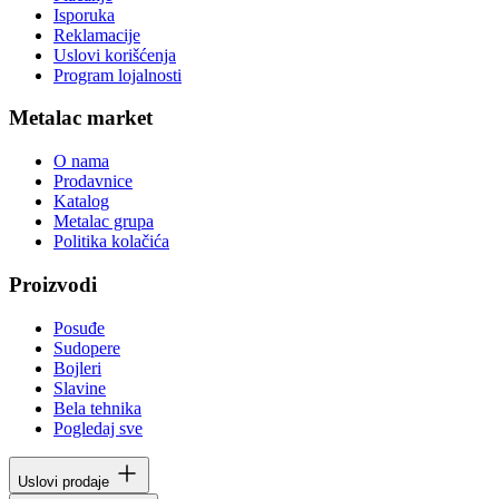
Isporuka
Reklamacije
Uslovi korišćenja
Program lojalnosti
Metalac market
O nama
Prodavnice
Katalog
Metalac grupa
Politika kolačića
Proizvodi
Posuđe
Sudopere
Bojleri
Slavine
Bela tehnika
Pogledaj sve
Uslovi prodaje