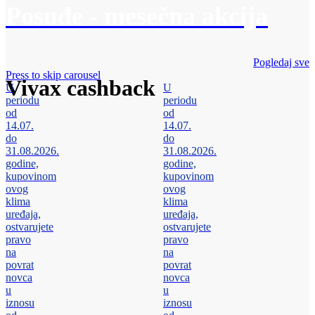
Posuđe - mesečna akcija
Pogledaj sve
Press to skip carousel
Vivax cashback
U
U
periodu
periodu
od
od
14.07.
14.07.
do
do
31.08.2026.
31.08.2026.
godine,
godine,
kupovinom
kupovinom
ovog
ovog
klima
klima
uređaja,
uređaja,
ostvarujete
ostvarujete
pravo
pravo
na
na
povrat
povrat
novca
novca
u
u
iznosu
iznosu