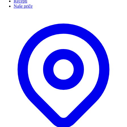
Recepti
Naše priče