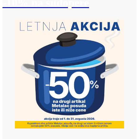
-10% na sudopere