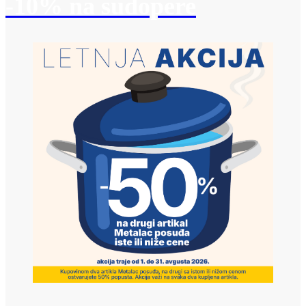
-10% na sudopere