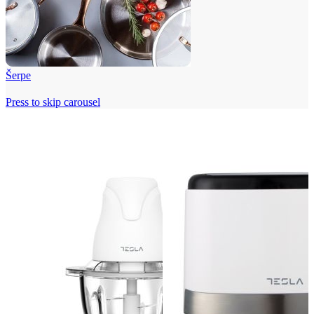
Šerpe
Press to skip carousel
Beko i Tesla super cene