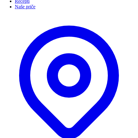
Recepti
Naše priče