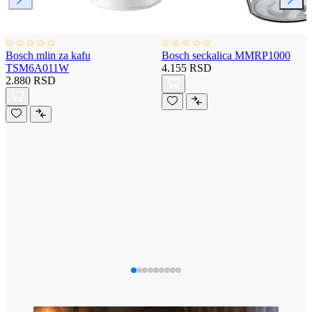
Bosch mlin za kafu
Bosch seckalica MMRP1000
TSM6A011W
4.155 RSD
2.880 RSD