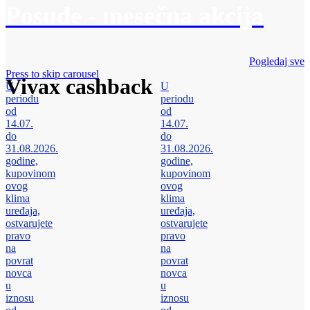
Posuđe - mesečna akcija
Pogledaj sve
Press to skip carousel
Vivax cashback
U
U
periodu
periodu
od
od
14.07.
14.07.
do
do
31.08.2026.
31.08.2026.
godine,
godine,
kupovinom
kupovinom
ovog
ovog
klima
klima
uređaja,
uređaja,
ostvarujete
ostvarujete
pravo
pravo
na
na
povrat
povrat
novca
novca
u
u
iznosu
iznosu