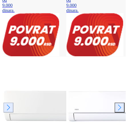
od
od
9.000
9.000
dinara.
dinara.