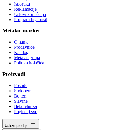
Isporuka
Reklamacije
Uslovi korišćenja
Program lojalnosti
Metalac market
O nama
Prodavnice
Katalog
Metalac grupa
Politika kolačića
Proizvodi
Posuđe
Sudopere
Bojleri
Slavine
Bela tehnika
Pogledaj sve
Uslovi prodaje