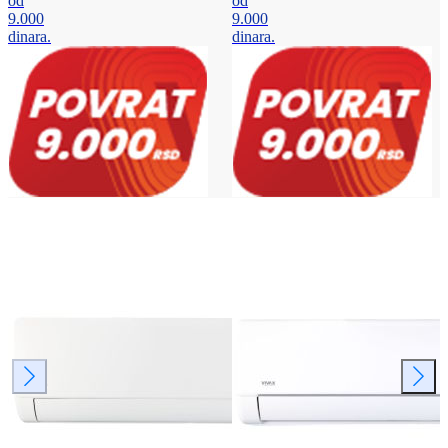
od
od
9.000
9.000
dinara.
dinara.