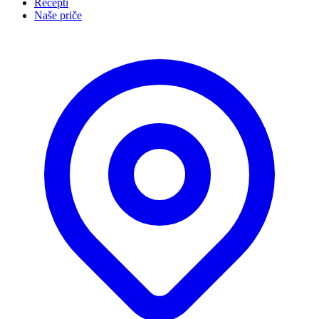
Recepti
Naše priče