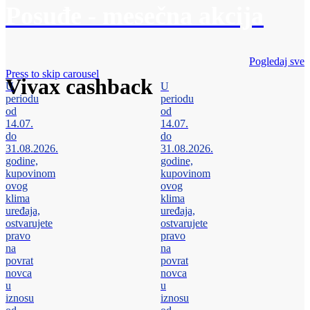
Posuđe - mesečna akcija
Pogledaj sve
Press to skip carousel
Vivax cashback
U
U
periodu
periodu
od
od
14.07.
14.07.
do
do
31.08.2026.
31.08.2026.
godine,
godine,
kupovinom
kupovinom
ovog
ovog
klima
klima
uređaja,
uređaja,
ostvarujete
ostvarujete
pravo
pravo
na
na
povrat
povrat
novca
novca
u
u
iznosu
iznosu