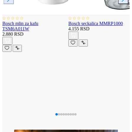
Bosch mlin za kafu
Bosch seckalica MMRP1000
TSM6A011W
4.155 RSD
2.880 RSD