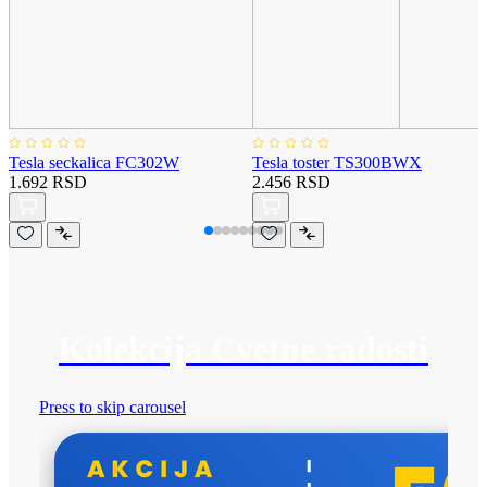
Tesla seckalica FC302W
Tesla toster TS300BWX
1.692 RSD
2.456 RSD
Kolekcija Cvetne radosti
Press to skip carousel