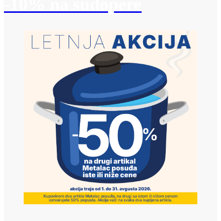
-10% na sudopere