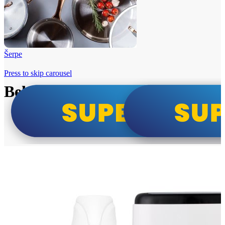
Šerpe
Press to skip carousel
Beko i Tesla super cene