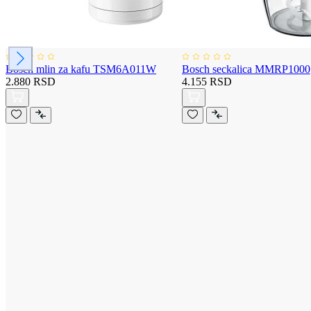
Bosch mlin za kafu TSM6A011W
Bosch seckalica MMRP1000
2.880 RSD
4.155 RSD