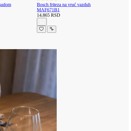
osudom
Bosch friteza na vruć vazduh
MAF671B1
14.865 RSD