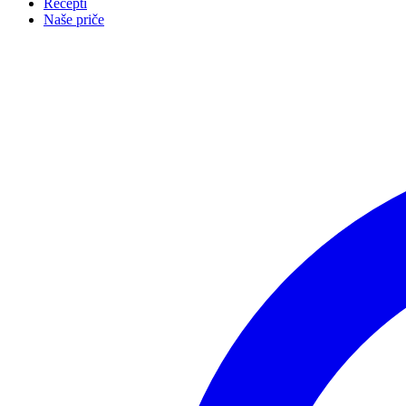
Recepti
Naše priče