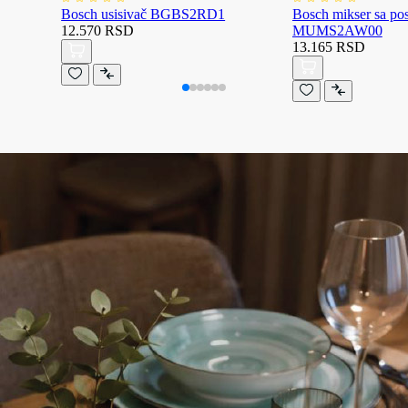
Bosch usisivač BGBS2RD1
Bosch mikser sa p
12.570 RSD
MUMS2AW00
13.165 RSD