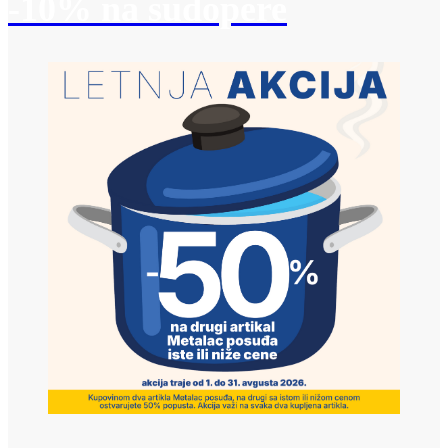
-10% na sudopere