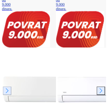
od
od
9.000
9.000
dinara.
dinara.