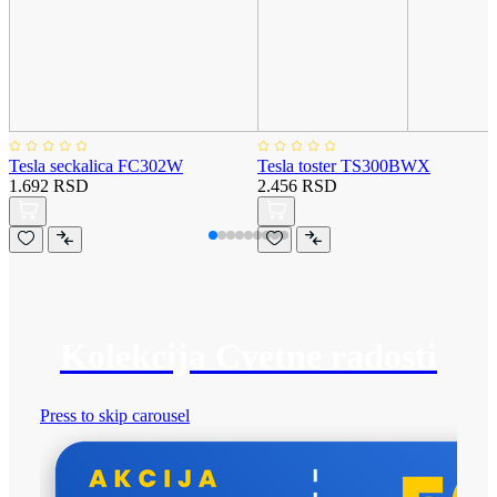
Tesla seckalica FC302W
Tesla toster TS300BWX
1.692 RSD
2.456 RSD
Kolekcija Cvetne radosti
Press to skip carousel