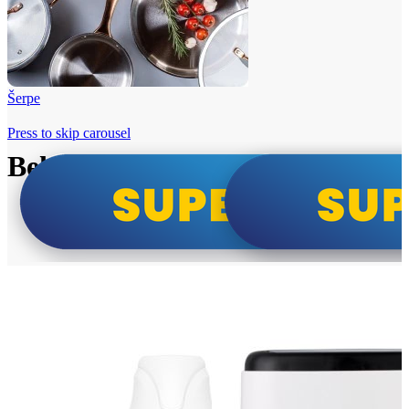
Šerpe
Press to skip carousel
Beko i Tesla super cene