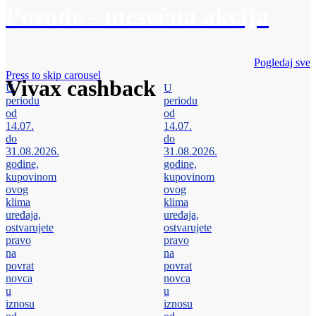
Posuđe - mesečna akcija
Pogledaj sve
Press to skip carousel
Vivax cashback
U
U
periodu
periodu
od
od
14.07.
14.07.
do
do
31.08.2026.
31.08.2026.
godine,
godine,
kupovinom
kupovinom
ovog
ovog
klima
klima
uređaja,
uređaja,
ostvarujete
ostvarujete
pravo
pravo
na
na
povrat
povrat
novca
novca
u
u
iznosu
iznosu