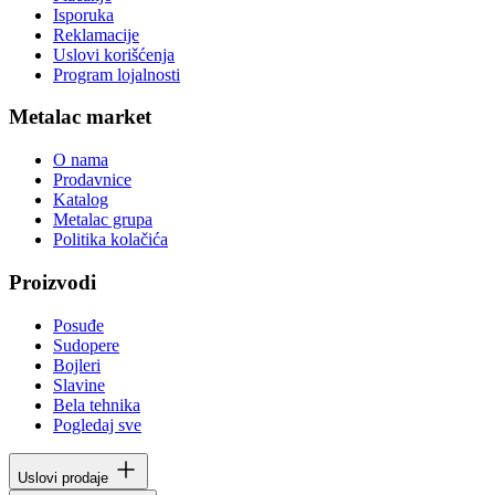
Isporuka
Reklamacije
Uslovi korišćenja
Program lojalnosti
Metalac market
O nama
Prodavnice
Katalog
Metalac grupa
Politika kolačića
Proizvodi
Posuđe
Sudopere
Bojleri
Slavine
Bela tehnika
Pogledaj sve
Uslovi prodaje