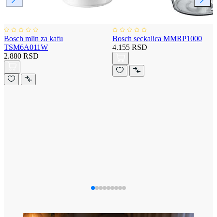
Bosch mlin za kafu
Bosch seckalica MMRP1000
TSM6A011W
4.155 RSD
2.880 RSD