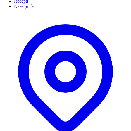
Recepti
Naše priče