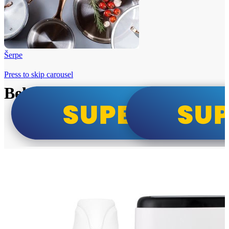
Šerpe
Press to skip carousel
Beko i Tesla super cene