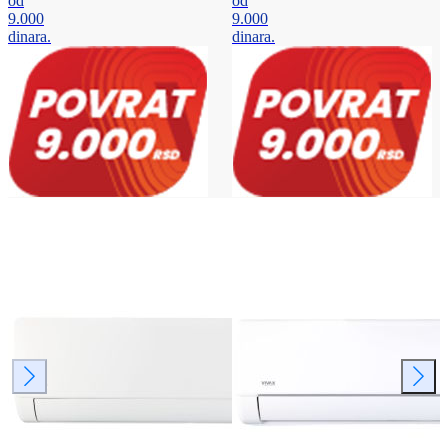
od
od
9.000
9.000
dinara.
dinara.