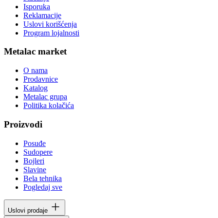
Isporuka
Reklamacije
Uslovi korišćenja
Program lojalnosti
Metalac market
O nama
Prodavnice
Katalog
Metalac grupa
Politika kolačića
Proizvodi
Posuđe
Sudopere
Bojleri
Slavine
Bela tehnika
Pogledaj sve
Uslovi prodaje