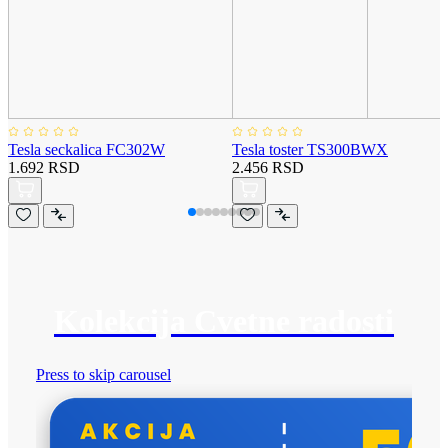
Tesla seckalica FC302W
Tesla toster TS300BWX
1.692 RSD
2.456 RSD
Kolekcija Cvetne radosti
Press to skip carousel