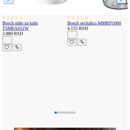
Bosch mlin za kafu
Bosch seckalica MMRP1000
TSM6A011W
4.155 RSD
2.880 RSD