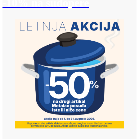
-10% na sudopere