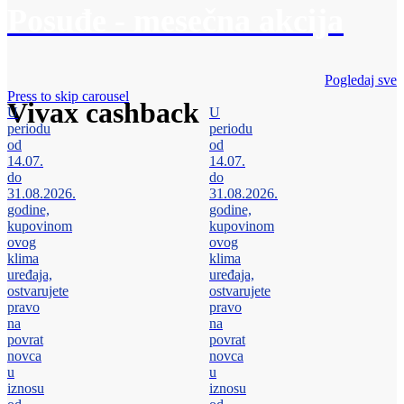
Posuđe - mesečna akcija
Pogledaj sve
Press to skip carousel
Vivax cashback
U
U
periodu
periodu
od
od
14.07.
14.07.
do
do
31.08.2026.
31.08.2026.
godine,
godine,
kupovinom
kupovinom
ovog
ovog
klima
klima
uređaja,
uređaja,
ostvarujete
ostvarujete
pravo
pravo
na
na
povrat
povrat
novca
novca
u
u
iznosu
iznosu