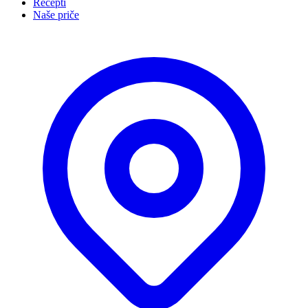
Recepti
Naše priče