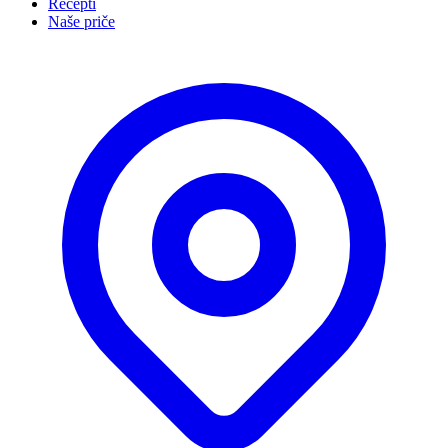
Recepti
Naše priče