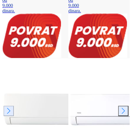
od
od
9.000
9.000
dinara.
dinara.