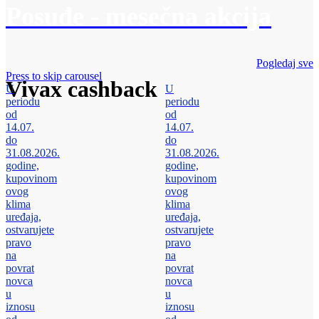
Posuđe - mesečna akcija
Pogledaj sve
Press to skip carousel
Vivax cashback
U
U
periodu
periodu
od
od
14.07.
14.07.
do
do
31.08.2026.
31.08.2026.
godine,
godine,
kupovinom
kupovinom
ovog
ovog
klima
klima
uređaja,
uređaja,
ostvarujete
ostvarujete
pravo
pravo
na
na
povrat
povrat
novca
novca
u
u
iznosu
iznosu