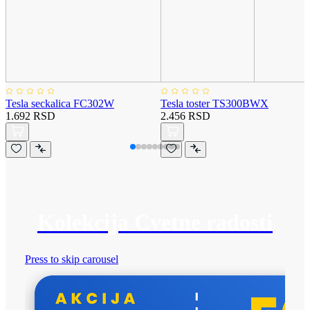
Tesla seckalica FC302W
Tesla toster TS300BWX
1.692 RSD
2.456 RSD
Kolekcija Cvetne radosti
Press to skip carousel