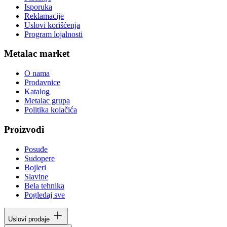
Isporuka
Reklamacije
Uslovi korišćenja
Program lojalnosti
Metalac market
O nama
Prodavnice
Katalog
Metalac grupa
Politika kolačića
Proizvodi
Posuđe
Sudopere
Bojleri
Slavine
Bela tehnika
Pogledaj sve
Uslovi prodaje