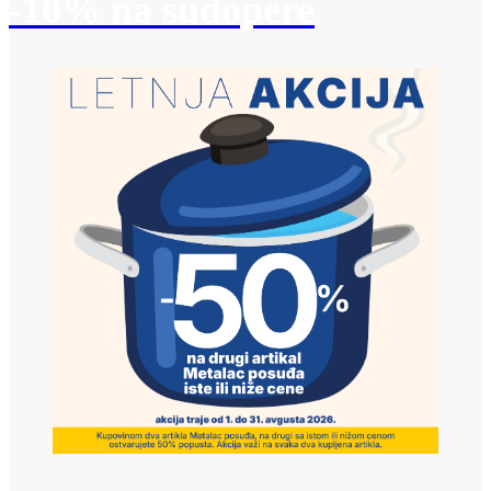
-10% na sudopere