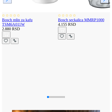
Bosch mlin za kafu
Bosch seckalica MMRP1000
TSM6A011W
4.155 RSD
2.880 RSD