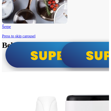
Šerpe
Press to skip carousel
Beko i Tesla super cene