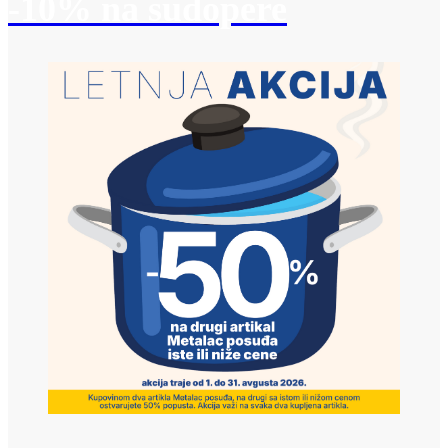
-10% na sudopere