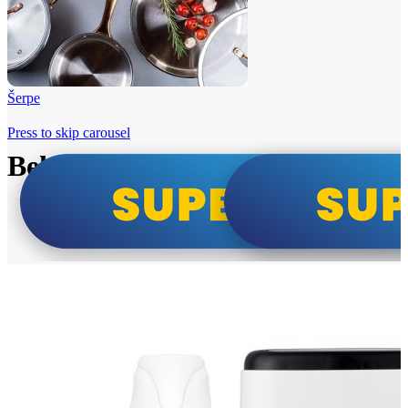
Šerpe
Press to skip carousel
Beko i Tesla super cene