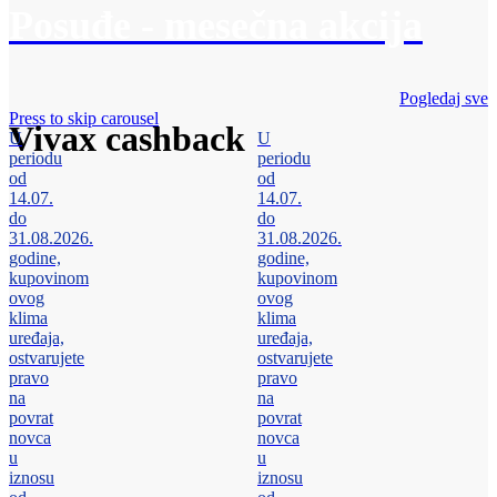
Posuđe - mesečna akcija
Pogledaj sve
Press to skip carousel
Vivax cashback
U
U
periodu
periodu
od
od
14.07.
14.07.
do
do
31.08.2026.
31.08.2026.
godine,
godine,
kupovinom
kupovinom
ovog
ovog
klima
klima
uređaja,
uređaja,
ostvarujete
ostvarujete
pravo
pravo
na
na
povrat
povrat
novca
novca
u
u
iznosu
iznosu