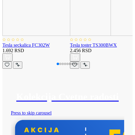
Tesla seckalica FC302W
Tesla toster TS300BWX
1.692 RSD
2.456 RSD
Kolekcija Cvetne radosti
Press to skip carousel