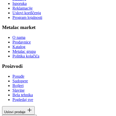
Isporuka
Reklamacije
Uslovi korišćenja
Program lojalnosti
Metalac market
O nama
Prodavnice
Katalog
Metalac grupa
Politika kolačića
Proizvodi
Posuđe
Sudopere
Bojleri
Slavine
Bela tehnika
Pogledaj sve
Uslovi prodaje