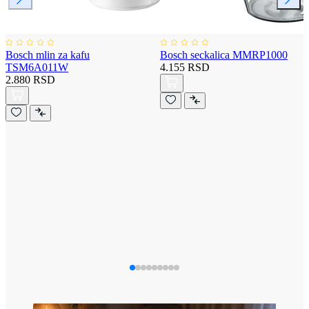
Bosch mlin za kafu
Bosch seckalica MMRP1000
TSM6A011W
4.155 RSD
2.880 RSD