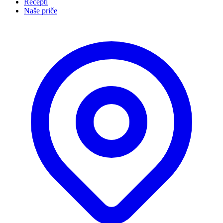
Recepti
Naše priče