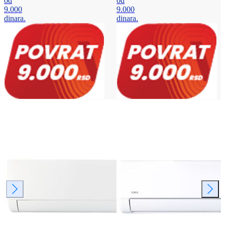
od
od
9.000
9.000
dinara.
dinara.