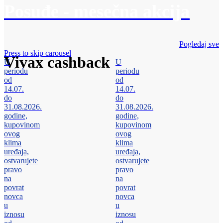
Posuđe - mesečna akcija
Pogledaj sve
Press to skip carousel
Vivax cashback
U
U
periodu
periodu
od
od
14.07.
14.07.
do
do
31.08.2026.
31.08.2026.
godine,
godine,
kupovinom
kupovinom
ovog
ovog
klima
klima
uređaja,
uređaja,
ostvarujete
ostvarujete
pravo
pravo
na
na
povrat
povrat
novca
novca
u
u
iznosu
iznosu