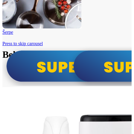
Šerpe
Press to skip carousel
Beko i Tesla super cene