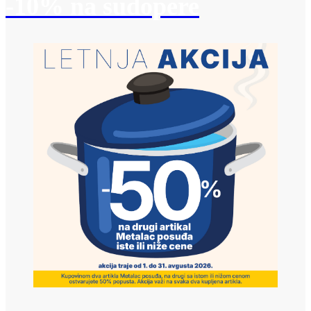
-10% na sudopere