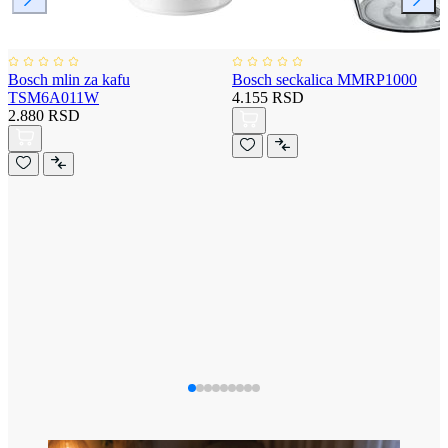
Bosch mlin za kafu
Bosch seckalica MMRP1000
TSM6A011W
4.155 RSD
2.880 RSD