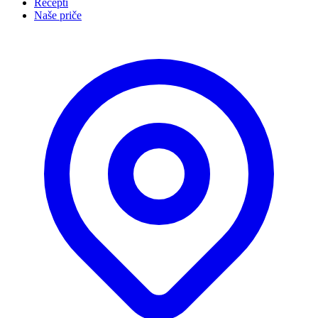
Recepti
Naše priče