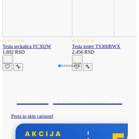
Tesla seckalica FC302W
Tesla toster TS300BWX
1.692 RSD
2.456 RSD
Kolekcija Cvetne radosti
Press to skip carousel