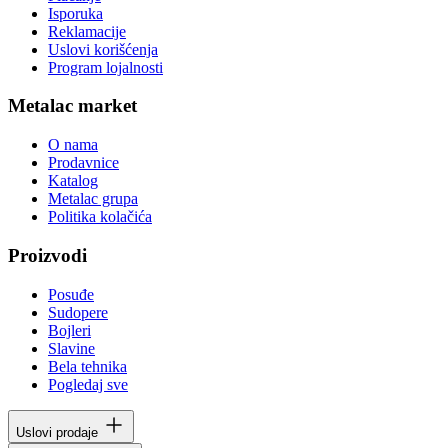
Isporuka
Reklamacije
Uslovi korišćenja
Program lojalnosti
Metalac market
O nama
Prodavnice
Katalog
Metalac grupa
Politika kolačića
Proizvodi
Posuđe
Sudopere
Bojleri
Slavine
Bela tehnika
Pogledaj sve
Uslovi prodaje