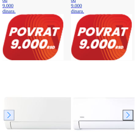
od
od
9.000
9.000
dinara.
dinara.