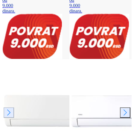
od
od
9.000
9.000
dinara.
dinara.