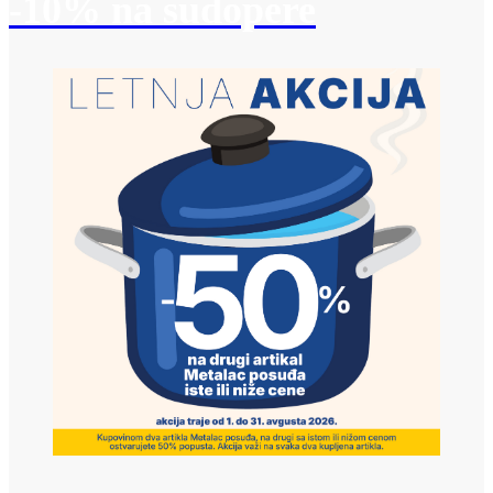
-10% na sudopere