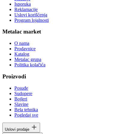
Isporuka
Reklamacije
Uslovi korišćenja
Program lojalnosti
Metalac market
O nama
Prodavnice
Katalog
Metalac grupa
Politika kolačića
Proizvodi
Posuđe
Sudopere
Bojleri
Slavine
Bela tehnika
Pogledaj sve
Uslovi prodaje