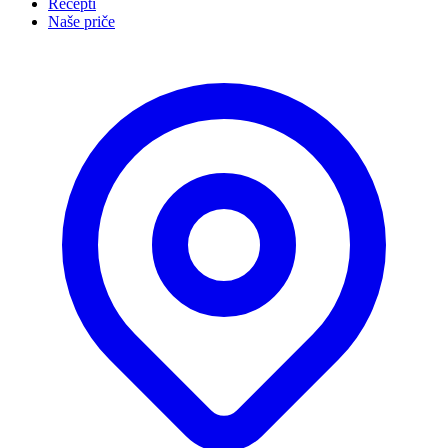
Recepti
Naše priče