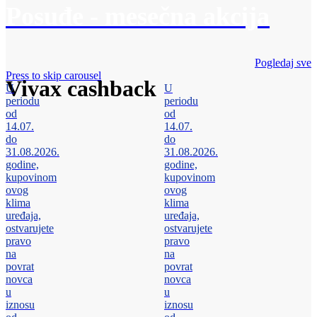
Posuđe - mesečna akcija
Pogledaj sve
Press to skip carousel
Vivax cashback
U
U
periodu
periodu
od
od
14.07.
14.07.
do
do
31.08.2026.
31.08.2026.
godine,
godine,
kupovinom
kupovinom
ovog
ovog
klima
klima
uređaja,
uređaja,
ostvarujete
ostvarujete
pravo
pravo
na
na
povrat
povrat
novca
novca
u
u
iznosu
iznosu