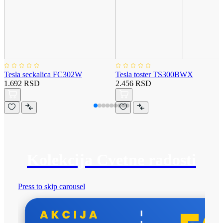
Tesla seckalica FC302W
Tesla toster TS300BWX
1.692 RSD
2.456 RSD
Kolekcija Cvetne radosti
Press to skip carousel