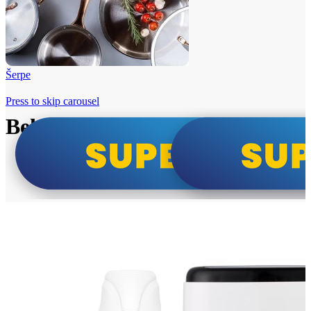
Šerpe
Press to skip carousel
Beko i Tesla super cene