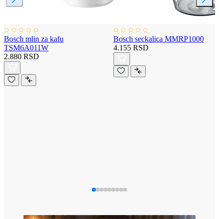
Bosch mlin za kafu
Bosch seckalica MMRP1000
TSM6A011W
4.155 RSD
2.880 RSD